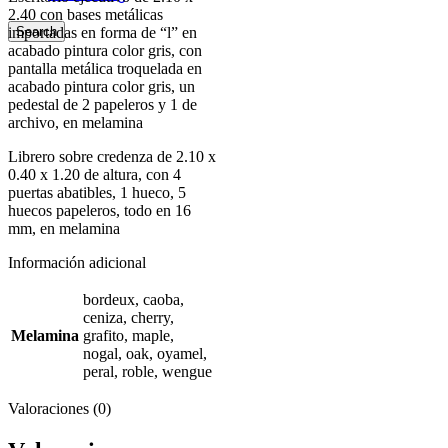
2.40 con bases metálicas
importadas en forma de “l” en
Search
acabado pintura color gris, con
pantalla metálica troquelada en
acabado pintura color gris, un
pedestal de 2 papeleros y 1 de
archivo, en melamina
Librero sobre credenza de 2.10 x
0.40 x 1.20 de altura, con 4
puertas abatibles, 1 hueco, 5
huecos papeleros, todo en 16
mm, en melamina
Información adicional
bordeux, caoba,
ceniza, cherry,
Melamina
grafito, maple,
nogal, oak, oyamel,
peral, roble, wengue
Valoraciones (0)