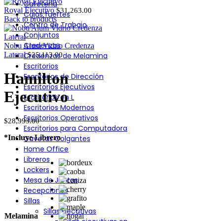
Cafetería
Royal Ejecutivo
$
31,263.00
Cajas fuertes
Back to products
Centro de Trabajo
Conjuntos
Credenzas
Nobu Alum Vidrio Credenza
Lateral
Credenzas de Melamina
$
25,113.00
Escritorios
Hamilton
Escritorios de Dirección
Escritorios Ejecutivos
Ejecutivo
Escritorios en L
Escritorios Modernos
Escritorios Operativos
$
28,993.00
Escritorios para Computadora
*Incluye Librero
Gavetas Colgantes
Home Office
Libreros
Lockers
Mesa de Juntas
Recepciones
Sillas
Sillas Ejecutivas
Melamina