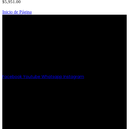
$
5,951.00
Inicio de Página
PATRIOTISMO
Av. Patriotismo No.147-B, Colonia
Escandón, CP 11800, Del. Miguel
Hidalgo, CDMX
(55) 6651-8972
11:00am - 8:00pm
Facebook
Youtube
Whatsapp
Instagram
PATRIOTISMO
Av. Patriotismo No.147-B, Col.
Escandón, CP 11800.
Miguel Hidalgo, CDMX.
(55) 6651-8972
10:00am - 7:00pm