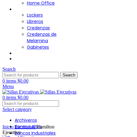
Home Office
Almacenamiento
Lockers
Libreros
Credenzas
Credenzas de
Melamina
Gabinetes
Cafetería
Contacto
Search
Search
0
items
$
0.00
Menu
0
items
$
0.00
Select category
Archiveros
Click to enlarge
Bancos Altos
Inicio
Escritorios
Hamilton
Ejecutivo
Bancos Industriales