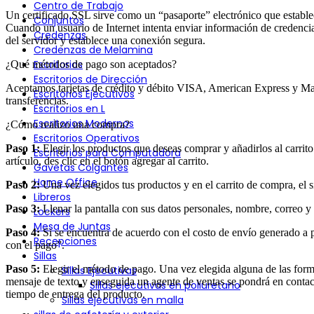
Centro de Trabajo
Un certificado SSL sirve como un “pasaporte” electrónico que establec
Conjuntos
Cuando un usuario de Internet intenta enviar información de credencial
Credenzas
del servidor y establece una conexión segura.
Credenzas de Melamina
Escritorios
¿Qué métodos de pago son aceptados?
Escritorios de Dirección
Aceptamos tarjetas de crédito y débito VISA, American Express y Mas
Escritorios Ejecutivos
transferencias.
Escritorios en L
Escritorios Modernos
¿Cómo realizo una compra?
Escritorios Operativos
Paso 1:
Elegir los productos que deseas comprar y añadirlos al carrito
Escritorios para Computadora
artículo, des clic en el botón agregar al carrito.
Gavetas Colgantes
Home Office
Paso 2:
Una vez elegidos tus productos y en el carrito de compra, el s
Libreros
Paso 3:
Llenar la pantalla con sus datos personales, nombre, correo y 
Lockers
Mesa de Juntas
Paso 4:
Si se encuentra de acuerdo con el costo de envío generado a pa
Recepciones
con el pago”.
Sillas
Paso 5:
Elegir el método de pago. Una vez elegida alguna de las form
Sillas Ejecutivas
mensaje de texto y enseguida un agente de ventas se pondrá en contacto
Sillas ejecutivas en poliuretano
tiempo de entrega del producto.
Sillas ejecutivas en malla