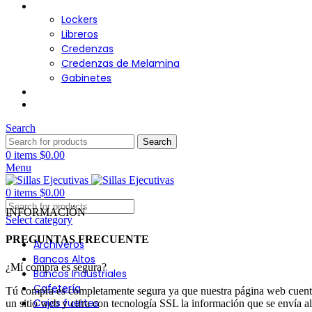
Almacenamiento
Lockers
Libreros
Credenzas
Credenzas de Melamina
Gabinetes
Cafetería
Contacto
Search
Search
0
items
$
0.00
Menu
0
items
$
0.00
INFORMACIÓN
Select category
PREGUNTAS FRECUENTE
Archiveros
Bancos Altos
¿Mí compra es segura?
Bancos Industriales
Cafetería
Tú compra es completamente segura ya que nuestra página web cuenta 
Cajas fuertes
un sitio web y cifra con tecnología SSL la información que se envía al