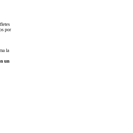
fletes
os por
ma la
on un