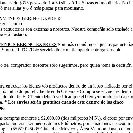
na es de $375 pesos, de 1 a 50 sillas ó 1 a 5 pzas en mobiliario. No i
 más sillas y 6 ó más piezas para mobiliario.
ONVENIOS BERING EXPRESS
terías como:
 paqueterías son externas a nosotros. Nuestra compañía solo traslada e
aje ó traslado.
VENIOS BERING EXPRESS
Son más económicos que las paquetería
Sureste, ETC. (Este servicio tiene un tiempo de entrega variable
o del comprador, nosotros solo sugerimos, pero quien toma la decisión
a entregar los bienes y/o productos dentro de un lapso indicado por el
ilio indicado por el Cliente en la Orden de Compra se encuentre dentro
 domicilio. El Cliente deberá verificar que el bien y/o producto sea el
ra.
* Los envíos serán gratuitos cuando este dentro de los cinco
ng.
las compras menores a $2,000.00 (dos mil pesos M.N.), el costo por env
parto pudieran ser menos de tres kilómetros, por situaciones de segurid
 Bering al (55)5291-5085 Ciudad de México y Área Metropolitana o en nue