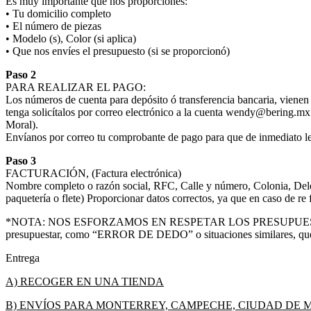
Es muy importante que nos proporciones:
• Tu domicilio completo
• El número de piezas
• Modelo (s), Color (si aplica)
• Que nos envíes el presupuesto (si se proporcionó)
Paso 2
PARA REALIZAR EL PAGO:
Los números de cuenta para depósito ó transferencia bancaria, vienen
tenga solicítalos por correo electrónico a la cuenta wendy@bering.mx
Moral).
Envíanos por correo tu comprobante de pago para que de inmediato le
Paso 3
FACTURACIÓN, (Factura electrónica)
Nombre completo o razón social, RFC, Calle y número, Colonia, Deleg
paquetería o flete) Proporcionar datos correctos, ya que en caso de re 
*NOTA: NOS ESFORZAMOS EN RESPETAR LOS PRESUPUESTOS; sin 
presupuestar, como “ERROR DE DEDO” o situaciones similares, que 
Entrega
A) RECOGER EN UNA TIENDA
B) ENVÍOS PARA MONTERREY, CAMPECHE, CIUDAD DE 