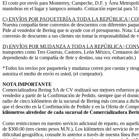
El costo por envío para Monterrey, Campeche, D.F. y Área Metropolita
maniobras en el lugar y tampoco armado. Cotización especial para 51 ó
C) ENVÍOS POR PAQUETERÍA A TODA LA REPÚBLICA | C
Nuestra compañía tiene convenios de descuentos con diferentes paque
Pide al vendedor de Bering que te ayude con el presupuesto. Nota: Las
convenio de descuento a sus clientes sin tomar la responsabilidad de vi
D) ENVÍOS POR MUDANZA A TODA LA REPÚBLICA | CON
transportes como Tres Guerras, Castores, León México, Centauros del 
dependiendo de la compañía de flete y destino, una vez embarcado.)
*Todos los envíos por paquetería y mudanza corren por cuenta y riesg
autoriza el medio de envío es usted, (el comprador).
NOTA IMPORTANTE
Comercializadora Bering SA de CV realizará sus mejores esfuerzos par
vendedor a partir de la Confirmación de Pedido, siempre que el domic
radio de cinco kilómetros de la sucursal de Bering más cercana a dicho
que el descrito en la Confirmación de Pedido y en la Oferta de Comp
kilómetros alrededor de cada sucursal de Comercializadora Beri
Como restricciones en nuestro servicio adicional de reparto, en aquel
de $300.00 (tres ciento pesos M.N.). Los kilómetros del servicio de re
dificultad geográfica, consulte lo anterior a través de nuestra línea