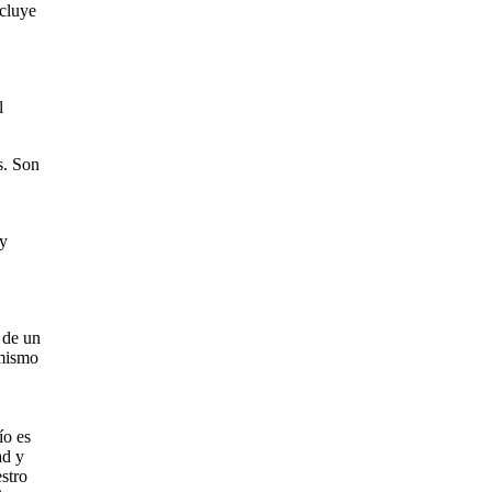
ncluye
l
s. Son
 y
 de un
 mismo
ío es
ad y
stro