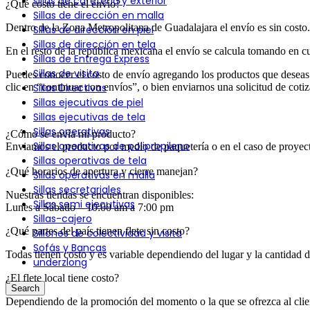
sillas de cafetería y exterior
¿Qué costo tiene el envío?
Sillas de dirección en malla
Dentro de la Zona Metropolitana de Guadalajara el envío es sin costo.
Sillas de dirección en piel
Sillas de dirección en tela
En el resto de la república mexicana el envío se calcula tomando en cu
Sillas de Entrega Express
Sillas de visita
Puedes conocer el costo de envío agregando los productos que deseas a
clic en “continuar con envíos”, o bien enviarnos una solicitud de co
Sillas Directivas
Sillas ejecutivas de piel
Sillas ejecutivas de tela
Sillas operativas
¿Cómo se envía mi producto?
Sillas operativas de polipropileno
Enviamos el producto por medio de paquetería o en el caso de proyec
Sillas operativas de tela
¿Qué horarios de apertura y cierre manejan?
Sillas operativas en malla
Sillas secretariales
Nuestras tiendas se encuentran disponibles:
Sillas semi ejecutivas
Lunes a Sábado – 10:00 am a 7:00 pm
Sillas-cajero
¿Qué partes del país tienen flete sin costo?
Sillones de colectividad y visita
Sofás y Bancas
Todas tienen costo y es variable dependiendo del lugar y la cantidad 
underzlong
¿El flete local tiene costo?
Search
Dependiendo de la promoción del momento o la que se ofrezca al clien