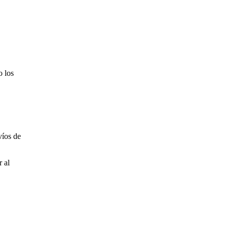
o los
víos de
 al