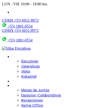
LUN - VIE 10:00 - 19:00 hrs.
wendy@bering.mx
CDMX (55) 6651-8972
(55) 1801-0554
CDMX (55) 6651-8972
(55) 1801-0554
Sillas para Escritorio
Ejecutivas
Operativas
Visita
Industrial
Sofás y Bancas
Escritorios
Mesas de Juntas
Espacios-Colaborativos
Recepciones
Home Office