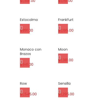
$
1,591.00
$
1,151.00
Estocolmo
Frankfurt
$
891.00
$
1,195.00
Monaco con
Moon
Brazos
$
1,381.00
$
941.00
Row
Sensilla
$
1,545.00
$
1,295.00