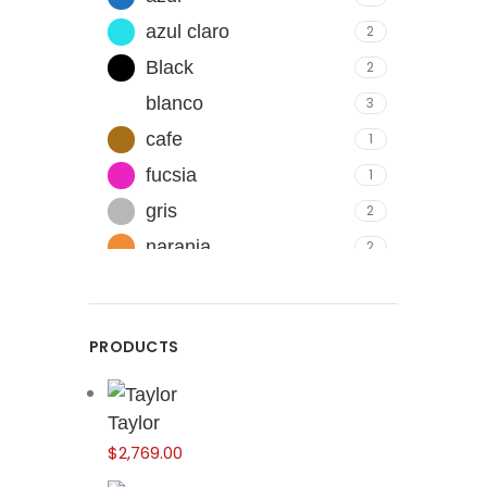
azul claro
2
Black
2
blanco
3
cafe
1
fucsia
1
gris
2
naranja
2
rojo
3
verde
2
PRODUCTS
Taylor
$
2,769.00