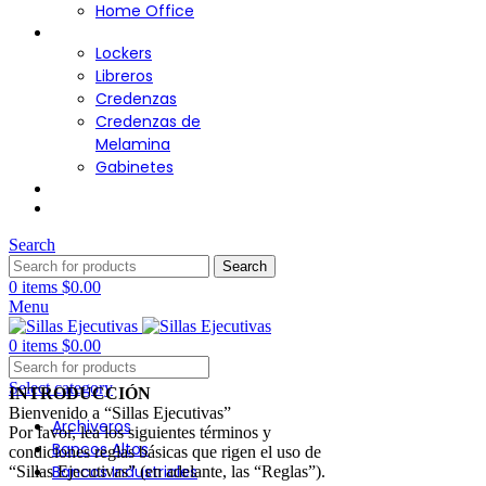
Home Office
Almacenamiento
Lockers
Libreros
Credenzas
Credenzas de
Melamina
Gabinetes
Cafetería
Contacto
Search
Search
0
items
$
0.00
Menu
0
items
$
0.00
Select category
INTRODUCCIÓN
Bienvenido a “Sillas Ejecutivas”
Archiveros
Por favor, lea los siguientes términos y
Bancos Altos
condiciones reglas básicas que rigen el uso de
Bancos Industriales
“Sillas Ejecutivas” (en adelante, las “Reglas”).