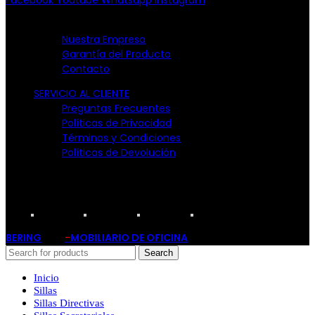
EMPRESA
Nuestra Empresa
Garantía del Producto
Contacto
SERVICIO AL CLIENTE
Preguntas Frecuentes
Políticas de Privacidad
Términos y Condiciones
Políticas de Devolución
TARJETAS PARTICIPANTES:
BERING
-
MOBILIARIO DE OFICINA
2019
Search
Inicio
Sillas
Sillas Directivas