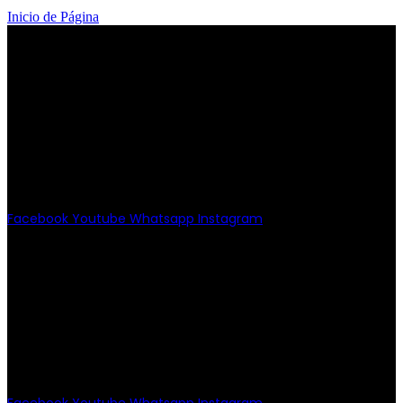
Inicio de Página
PATRIOTISMO
Av. Patriotismo No.147-B, Colonia
Escandón, CP 11800, Del. Miguel
Hidalgo, CDMX
(55) 6651-8972
11:00am - 8:00pm
Facebook
Youtube
Whatsapp
Instagram
PATRIOTISMO
Av. Patriotismo No.147-B, Col.
Escandón, CP 11800.
Miguel Hidalgo, CDMX.
(55) 6651-8972
10:00am - 7:00pm
Facebook
Youtube
Whatsapp
Instagram