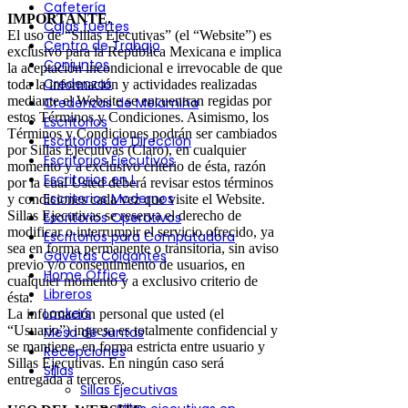
Cafetería
IMPORTANTE.
Cajas fuertes
El uso de “Sillas Ejecutivas” (el “Website”) es
Centro de Trabajo
exclusivo para la República Mexicana e implica
Conjuntos
la aceptación incondicional e irrevocable de que
Credenzas
toda la información y actividades realizadas
mediante el Website se encuentran regidas por
Credenzas de Melamina
estos Términos y Condiciones. Asimismo, los
Escritorios
Términos y Condiciones podrán ser cambiados
Escritorios de Dirección
por Sillas Ejecutivas (Claro), en cualquier
Escritorios Ejecutivos
momento y a exclusivo criterio de ésta, razón
Escritorios en L
por la cual Usted deberá revisar estos términos
Escritorios Modernos
y condiciones cada vez que visite el Website.
Sillas Ejecutivas se reserva el derecho de
Escritorios Operativos
modificar o interrumpir el servicio ofrecido, ya
Escritorios para Computadora
sea en forma permanente o transitoria, sin aviso
Gavetas Colgantes
previo y/o consentimiento de usuarios, en
Home Office
cualquier momento y a exclusivo criterio de
Libreros
ésta.
Lockers
La información personal que usted (el
“Usuario”) ingresa es totalmente confidencial y
Mesa de Juntas
se mantiene, en forma estricta entre usuario y
Recepciones
Sillas Ejecutivas. En ningún caso será
Sillas
entregada a terceros.
Sillas Ejecutivas