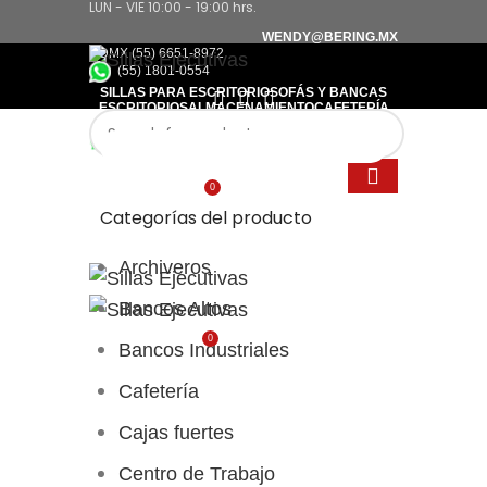
LUN - VIE 10:00 - 19:00 hrs.
WENDY@BERING.MX
CDMX (55) 6651-8972
(55) 1801-0554
SILLAS PARA ESCRITORIO
SOFÁS Y BANCAS
ESCRITORIOS
ALMACENAMIENTO
CAFETERÍA
CDMX (55) 6651-8972
CONTACTO
(55) 1801-0554
0
$
0.00
Categorías del producto
Archiveros
Bancos Altos
0
$
0.00
Bancos Industriales
Cafetería
Cajas fuertes
Centro de Trabajo