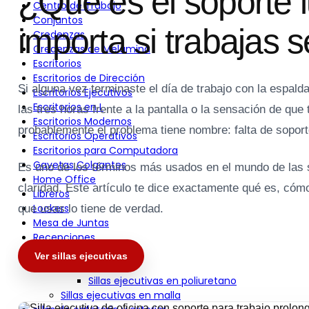
¿Qué es el soporte 
Centro de Trabajo
Conjuntos
importa si trabajas 
Credenzas
Credenzas de Melamina
Escritorios
Escritorios de Dirección
Si alguna vez terminaste el día de trabajo con la espal
Escritorios Ejecutivos
Escritorios en L
las tres horas frente a la pantalla o la sensación de que 
Escritorios Modernos
probablemente el problema tiene nombre: falta de soport
Escritorios Operativos
Escritorios para Computadora
Gavetas Colgantes
Es uno de los términos más usados en el mundo de las s
Home Office
claridad. Este artículo te dice exactamente qué es, cómo
Libreros
Lockers
que usas lo tiene de verdad.
Mesa de Juntas
Recepciones
Sillas
Ver sillas ejecutivas
Sillas Ejecutivas
Sillas ejecutivas en poliuretano
Sillas ejecutivas en malla