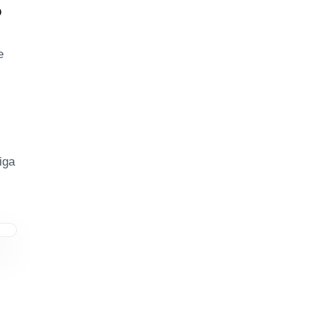
?
e
iga