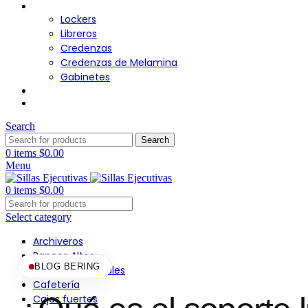
Almacenamiento
Lockers
Libreros
Credenzas
Credenzas de Melamina
Gabinetes
Cafetería
Contacto
Search
Search
0
items
$
0.00
Menu
0
items
$
0.00
Select category
Archiveros
Bancos Altos
BLOG BERING
Bancos Industriales
Cafetería
Cajas fuertes