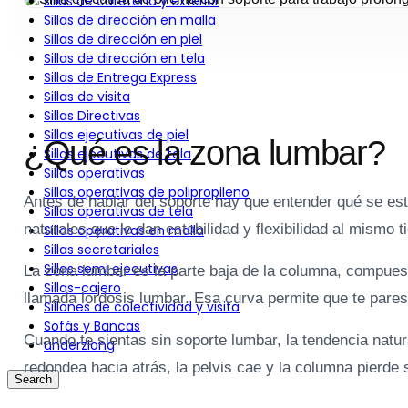
sillas de cafetería y exterior
Sillas de dirección en malla
Sillas de dirección en piel
Sillas de dirección en tela
Sillas de Entrega Express
Sillas de visita
Sillas Directivas
Sillas ejecutivas de piel
¿Qué es la zona lumbar?
Sillas ejecutivas de tela
Sillas operativas
Sillas operativas de polipropileno
Antes de hablar del soporte hay que entender qué se est
Sillas operativas de tela
naturales que le dan estabilidad y flexibilidad al mismo 
Sillas operativas en malla
Sillas secretariales
Sillas semi ejecutivas
La zona lumbar es la parte baja de la columna, compues
Sillas-cajero
llamada lordosis lumbar. Esa curva permite que te pare
Sillones de colectividad y visita
Sofás y Bancas
Cuando te sientas sin soporte lumbar, la tendencia natu
underzlong
redondea hacia atrás, la pelvis cae y la columna pierde
Search