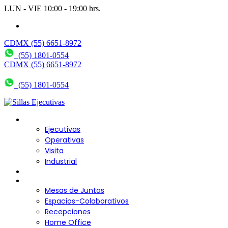
LUN - VIE 10:00 - 19:00 hrs.
wendy@bering.mx
CDMX (55) 6651-8972
(55) 1801-0554
CDMX (55) 6651-8972
(55) 1801-0554
Sillas para Escritorio
Ejecutivas
Operativas
Visita
Industrial
Sofás y Bancas
Escritorios
Mesas de Juntas
Espacios-Colaborativos
Recepciones
Home Office