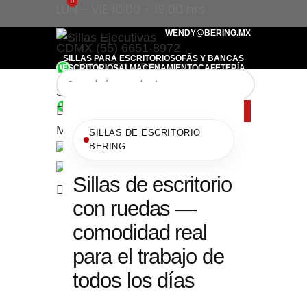
0
0
LUN - VIE 10:00 - 19:00 hrs.
WENDY@BERING.MX
CDMX (55) 6651-8972
SILLAS PARA ESCRITORIO
SOFÁS Y BANCAS
(55) 1801-0554
ESCRITORIOS
ALMACENAMIENTO
CAFETERÍA
CONTACTO
CDMX (55) 6651-8972
Search
(55) 1801-0554
$
0.00
Menu
SILLAS DE ESCRITORIO
BERING
Sillas de escritorio
$
0.00
con ruedas —
comodidad real
para el trabajo de
todos los días