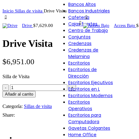
Bancos Altos
Bancos Industriales
Inicio
Sillas de visita
Drive Visita
Cafetería
Cajas fuertes
$
7,629.00
$
Drive
Access Bajo
Centro de Trabajo
Conjuntos
Drive Visita
Credenzas
Credenzas de
Melamina
$
6,951.00
Escritorios
Escritorios de
Dirección
Silla de Visita
Escritorios Ejecutivos
Drive
Escritorios en L
Visita
Añadir al carrito
Escritorios Modernos
cantidad
Escritorios
Categoría:
Sillas de visita
Operativos
Escritorios para
Share:
Computadora
Gavetas Colgantes
Home Office
Descripción