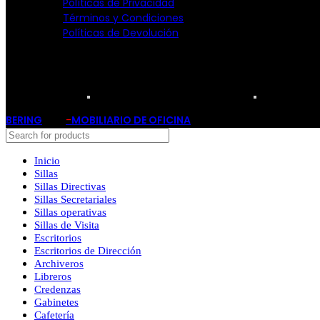
Políticas de Privacidad
Términos y Condiciones
Políticas de Devolución
TARJETAS PARTICIPANTES:
BERING
-
MOBILIARIO DE OFICINA
2019
Inicio
Sillas
Sillas Directivas
Sillas Secretariales
Sillas operativas
Sillas de Visita
Escritorios
Escritorios de Dirección
Archiveros
Libreros
Credenzas
Gabinetes
Cafetería