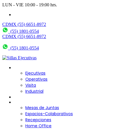
0
0
LUN - VIE 10:00 - 19:00 hrs.
wendy@bering.mx
CDMX (55) 6651-8972
(55) 1801-0554
CDMX (55) 6651-8972
(55) 1801-0554
Sillas para Escritorio
Ejecutivas
Operativas
Visita
Industrial
Sofás y Bancas
Escritorios
Mesas de Juntas
Espacios-Colaborativos
Recepciones
Home Office