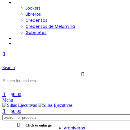
Almacenamiento
Lockers
Libreros
Credenzas
Credenzas de Melamina
Gabinetes
Cafetería
Contacto
Search
$
0.00
Menu
$
0.00
Click to enlarge
Archiveros