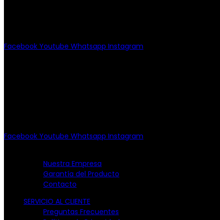
Av. Patriotismo No.147-B, Colonia Escandón, CP 11800, Del
(55) 6651-8972
11:00am - 8:00pm
Facebook
Youtube
Whatsapp
Instagram
PATRIOTISMO
Av. Patriotismo No.147-B, Col. Escandón, CP 11800.
Miguel Hidalgo, CDMX.
(55) 6651-8972
10:00am - 7:00pm
Facebook
Youtube
Whatsapp
Instagram
EMPRESA
Nuestra Empresa
Garantía del Producto
Contacto
SERVICIO AL CLIENTE
Preguntas Frecuentes