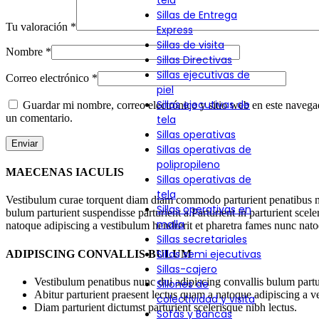
tela
Sillas de Entrega
Tu valoración
*
Express
Sillas de visita
Nombre
*
Sillas Directivas
Sillas ejecutivas de
Correo electrónico
*
piel
Sillas ejecutivas de
Guardar mi nombre, correo electrónico y sitio web en este navega
un comentario.
tela
Sillas operativas
Sillas operativas de
polipropileno
MAECENAS IACULIS
Sillas operativas de
tela
Vestibulum curae torquent diam diam commodo parturient penatibus nu
Sillas operativas en
bulum parturient suspendisse parturient a.Parturient in parturient scel
malla
natoque adipiscing a vestibulum hendrerit et pharetra fames nunc nato
Sillas secretariales
Sillas semi ejecutivas
ADIPISCING CONVALLIS BULUM
Sillas-cajero
Vestibulum penatibus nunc dui adipiscing convallis bulum partu
Sillones de
Abitur parturient praesent lectus quam a natoque adipiscing a 
colectividad y visita
Diam parturient dictumst parturient scelerisque nibh lectus.
Sofás y Bancas