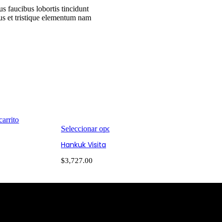
s faucibus lobortis tincidunt
us et tristique elementum nam
carrito
Añadir al carrito
Seleccionar opciones
Sifnos
Hankuk Visita
$
2,331.00
$
3,727.00