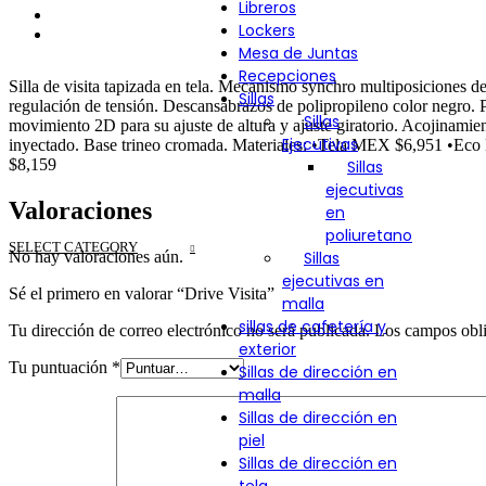
Libreros
Valoraciones (0)
Lockers
Shipping & Delivery
Mesa de Juntas
Recepciones
Silla de visita tapizada en tela. Mecanismo synchro multiposiciones de
Sillas
regulación de tensión. Descansabrazos de polipropileno color negro. 
Sillas
movimiento 2D para su ajuste de altura y ajuste giratorio. Acojinamien
Ejecutivas
inyectado. Base trineo cromada. Materiales: •Tela MEX $6,951 •E
$8,159
Sillas
ejecutivas
Valoraciones
en
poliuretano
SELECT CATEGORY
No hay valoraciones aún.
Sillas
ejecutivas en
Sé el primero en valorar “Drive Visita”
malla
sillas de cafetería y
Tu dirección de correo electrónico no será publicada.
Los campos obli
exterior
Tu puntuación
*
Sillas de dirección en
malla
Sillas de dirección en
piel
Sillas de dirección en