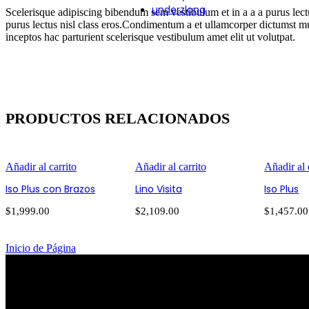
underzlong
Scelerisque adipiscing bibendum sem vestibulum et in a a a purus lectu
purus lectus nisl class eros.Condimentum a et ullamcorper dictumst m
inceptos hac parturient scelerisque vestibulum amet elit ut volutpat.
PRODUCTOS RELACIONADOS
Añadir al carrito
Añadir al carrito
Añadir al 
Iso Plus con Brazos
Lino Visita
Iso Plus
$
1,999.00
$
2,109.00
$
1,457.00
Inicio de Página
PATRIOTISMO