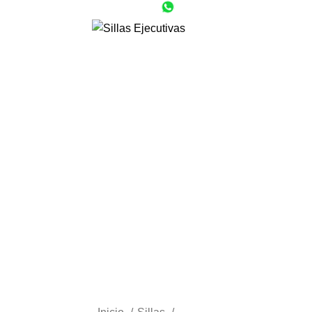
(55) 1801-0554
CDMX (55) 6651-8972
$
0.00
Click to enlarge