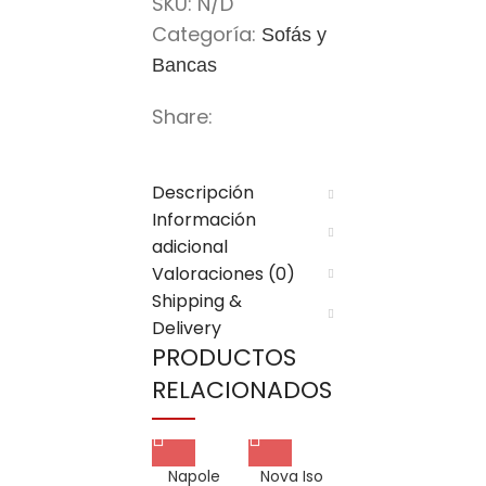
SKU:
N/D
Categoría:
Sofás y
Bancas
Share:
DESCRIPCIÓN
INFORMACIÓN ADICIONAL
Descripción
Información
adicional
Valoraciones (0)
Shipping &
Delivery
PRODUCTOS
RELACIONADOS
Napole
Nova Iso
Andra
Stee