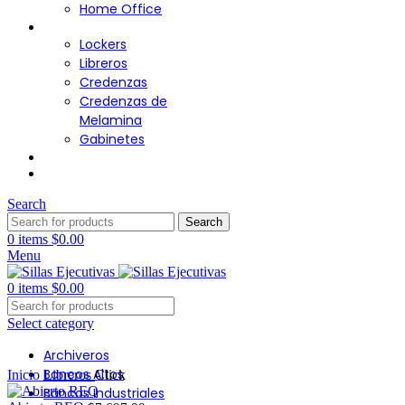
Home Office
Almacenamiento
Lockers
Libreros
Credenzas
Credenzas de
Melamina
Gabinetes
Cafetería
Contacto
Search
Search
0
items
$
0.00
Menu
0
items
$
0.00
Select category
Archiveros
Click to enlarge
Bancos Altos
Inicio
Libreros
Click
Bancos Industriales