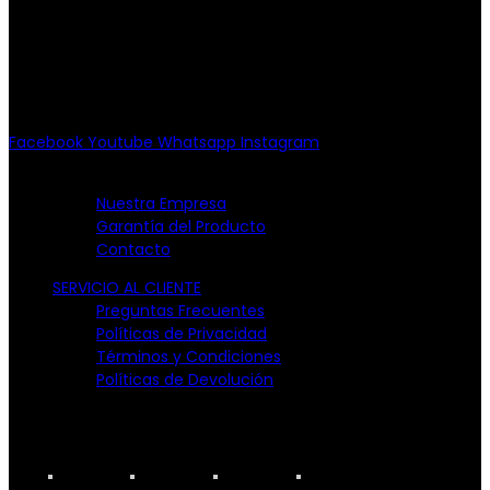
Av. Patriotismo No.147-B, Col.
Escandón, CP 11800.
Miguel Hidalgo, CDMX.
(55) 6651-8972
10:00am - 7:00pm
Facebook
Youtube
Whatsapp
Instagram
EMPRESA
Nuestra Empresa
Garantía del Producto
Contacto
SERVICIO AL CLIENTE
Preguntas Frecuentes
Políticas de Privacidad
Términos y Condiciones
Políticas de Devolución
TARJETAS PARTICIPANTES: