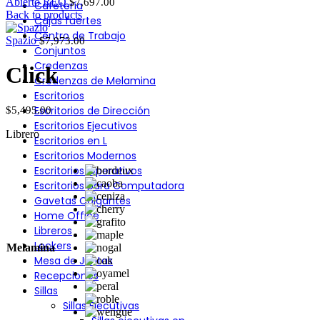
Abierto REQ
$
7,697.00
Cafetería
Back to products
Cajas fuertes
Centro de Trabajo
Spazio
$
7,973.00
Conjuntos
Credenzas
Click
Credenzas de Melamina
Escritorios
Escritorios de Dirección
$
5,495.00
Escritorios Ejecutivos
Librero
Escritorios en L
Escritorios Modernos
Escritorios Operativos
Escritorios para Computadora
Gavetas Colgantes
Home Office
Libreros
Lockers
Melamina
Mesa de Juntas
Recepciones
Sillas
Sillas Ejecutivas