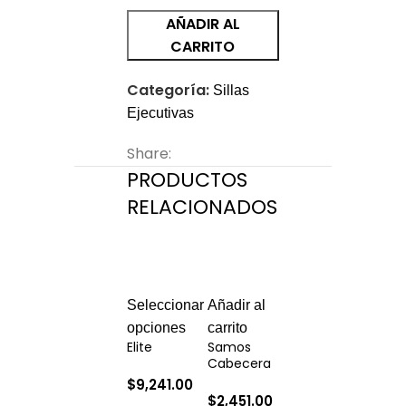
AÑADIR AL
CARRITO
Categoría:
Sillas
Ejecutivas
Share:
PRODUCTOS
RELACIONADOS
Seleccionar
Añadir al
Añadir al
Añadi
opciones
carrito
carrito
carrit
Elite
Samos
Arsenal
Evolu
Cabecera
Cabecera
Alto
$
9,241.00
$
2,451.00
$
5,951.00
$
7,7