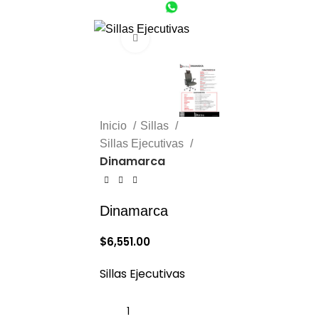
(55) 1801-0554
CDMX (55) 6651-8972
$
0.00
Click to enlarge
Inicio
Sillas
Sillas Ejecutivas
Dinamarca
Dinamarca
$
6,551.00
Sillas Ejecutivas