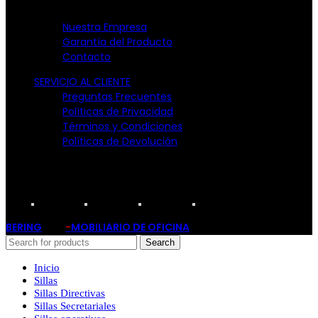
EMPRESA
Nuestra Empresa
Garantía del Producto
Contacto
SERVICIO AL CLIENTE
Preguntas Frecuentes
Políticas de Privacidad
Términos y Condiciones
Políticas de Devolución
TARJETAS PARTICIPANTES:
BERING
-
MOBILIARIO DE OFICINA
2019
Search
Inicio
Sillas
Sillas Directivas
Sillas Secretariales