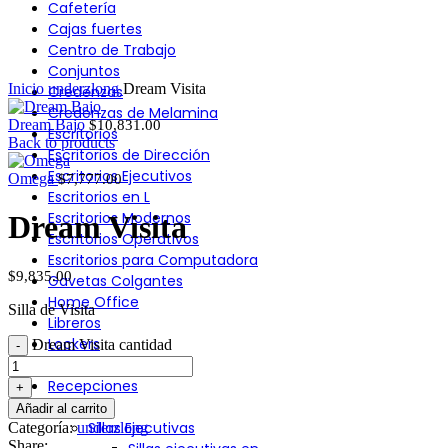
Cafetería
Click to enlarge
Cajas fuertes
Centro de Trabajo
Conjuntos
Inicio
underzlong
Dream Visita
Credenzas
Credenzas de Melamina
Dream Bajo
$
10,831.00
Escritorios
Back to products
Escritorios de Dirección
Escritorios Ejecutivos
Omega
$
7,777.00
Escritorios en L
Escritorios Modernos
Dream Visita
Escritorios Operativos
Escritorios para Computadora
$
9,835.00
Gavetas Colgantes
Home Office
Silla de Visita
Libreros
Lockers
Dream Visita cantidad
Mesa de Juntas
Recepciones
Sillas
Añadir al carrito
Sillas Ejecutivas
Categoría:
underzlong
Share: