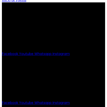
Inicio de Página
PATRIOTISMO
Av. Patriotismo No.147-B, Colonia
Escandón, CP 11800, Del. Miguel
Hidalgo, CDMX
(55) 6651-8972
11:00am - 8:00pm
Facebook
Youtube
Whatsapp
Instagram
PATRIOTISMO
Av. Patriotismo No.147-B, Col.
Escandón, CP 11800.
Miguel Hidalgo, CDMX.
(55) 6651-8972
10:00am - 7:00pm
Facebook
Youtube
Whatsapp
Instagram