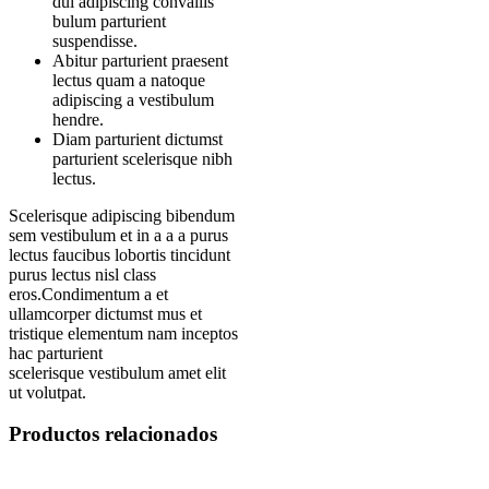
dui adipiscing convallis
bulum parturient
suspendisse.
Abitur parturient praesent
lectus quam a natoque
adipiscing a vestibulum
hendre.
Diam parturient dictumst
parturient scelerisque nibh
lectus.
Scelerisque adipiscing bibendum
sem vestibulum et in a a a purus
lectus faucibus lobortis tincidunt
purus lectus nisl class
eros.Condimentum a et
ullamcorper dictumst mus et
tristique elementum nam inceptos
hac parturient
scelerisque vestibulum amet elit
ut volutpat.
Productos relacionados