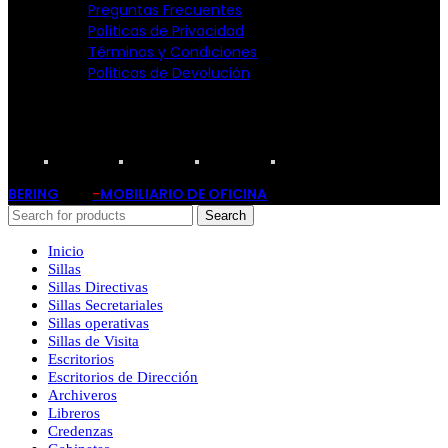
Preguntas Frecuentes
Políticas de Privacidad
Términos y Condiciones
Políticas de Devolución
TARJETAS PARTICIPANTES:
BERING
-
MOBILIARIO DE OFICINA
2019
Search
Inicio
Sillas
Sillas Directivas
Sillas Secretariales
Sillas operativas
Sillas de Visita
Escritorios
Escritorios de Dirección
Archiveros
Libreros
Credenzas