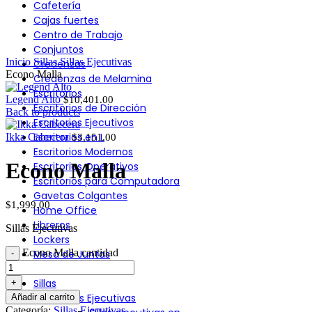
Cafetería
Click to enlarge
Cajas fuertes
Centro de Trabajo
Conjuntos
Inicio
Sillas
Sillas Ejecutivas
Credenzas
Econo Malla
Credenzas de Melamina
Escritorios
Legend Alto
$
10,401.00
Escritorios de Dirección
Back to products
Escritorios Ejecutivos
Escritorios en L
Ikka Cabecera
$
3,151.00
Escritorios Modernos
Econo Malla
Escritorios Operativos
Escritorios para Computadora
Gavetas Colgantes
$
1,999.00
Home Office
Libreros
Sillas Ejecutivas
Lockers
Econo Malla cantidad
Mesa de Juntas
Recepciones
Sillas
Sillas Ejecutivas
Añadir al carrito
Categoría:
Sillas Ejecutivas