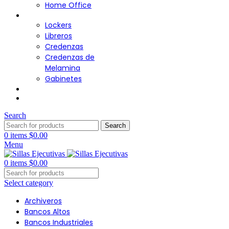
Home Office
Almacenamiento
Lockers
Libreros
Credenzas
Credenzas de
Melamina
Gabinetes
Cafetería
Contacto
Search
Search
0
items
$
0.00
Menu
0
items
$
0.00
Select category
Archiveros
Bancos Altos
Bancos Industriales