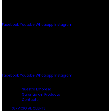
Escandón, CP 11800, Del. Miguel
Hidalgo, CDMX
(55) 6651-8972
11:00am - 8:00pm
Facebook
Youtube
Whatsapp
Instagram
PATRIOTISMO
Av. Patriotismo No.147-B, Col.
Escandón, CP 11800.
Miguel Hidalgo, CDMX.
(55) 6651-8972
10:00am - 7:00pm
Facebook
Youtube
Whatsapp
Instagram
EMPRESA
Nuestra Empresa
Garantía del Producto
Contacto
SERVICIO AL CLIENTE