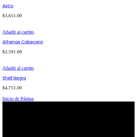
Astro
$
3,651.00
Añadir al carrito
Athenas Cabecera
$
2,591.00
Añadir al carrito
Shell Negra
$
4,751.00
Inicio de Página
PATRIOTISMO
Av. Patriotismo No.147-B, Colonia