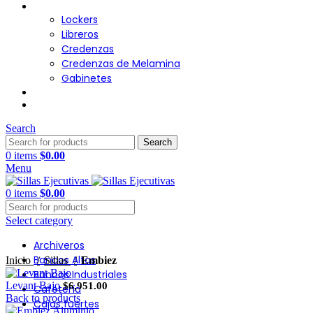
Almacenamiento
Lockers
Libreros
Credenzas
Credenzas de Melamina
Gabinetes
Cafetería
Contacto
Search
Search
0
items
$
0.00
Menu
0
items
$
0.00
Select category
Archiveros
Click to enlarge
Bancos Altos
Inicio
Sillas
Embiez
Bancos Industriales
Levant Bajo
$
6,951.00
Cafetería
Back to products
Cajas fuertes