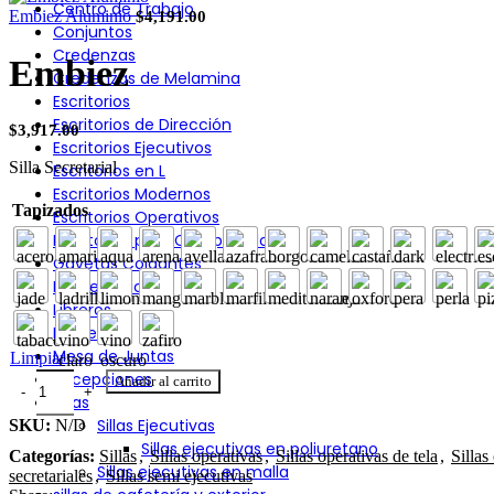
Centro de Trabajo
Embiez Aluminio
$
4,191.00
Conjuntos
Credenzas
Embiez
Credenzas de Melamina
Escritorios
Escritorios de Dirección
$
3,917.00
Escritorios Ejecutivos
Silla Secretarial
Escritorios en L
Escritorios Modernos
Tapizados
Escritorios Operativos
Escritorios para Computadora
Gavetas Colgantes
Home Office
Libreros
Lockers
Mesa de Juntas
Limpiar
Recepciones
Añadir al carrito
Sillas
Sillas Ejecutivas
SKU:
N/D
Sillas ejecutivas en poliuretano
Categorías:
Sillas
,
Sillas operativas
,
Sillas operativas de tela
,
Sillas
Sillas ejecutivas en malla
secretariales
,
Sillas semi ejecutivas