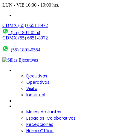
LUN - VIE 10:00 - 19:00 hrs.
wendy@bering.mx
CDMX (55) 6651-8972
(55) 1801-0554
CDMX (55) 6651-8972
(55) 1801-0554
Sillas para Escritorio
Ejecutivas
Operativas
Visita
Industrial
Sofás y Bancas
Escritorios
Mesas de Juntas
Espacios-Colaborativos
Recepciones
Home Office