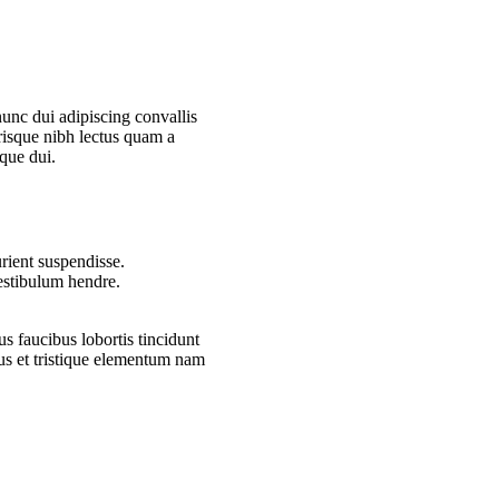
nc dui adipiscing convallis
erisque nibh lectus quam a
que dui.
rient suspendisse.
vestibulum hendre.
s faucibus lobortis tincidunt
us et tristique elementum nam