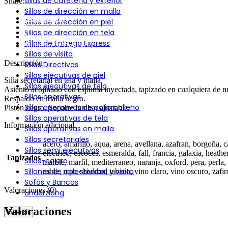
sillas de cafetería y exterior
Share:
Sillas de dirección en malla
Descripción
Sillas de dirección en piel
Información adicional
Sillas de dirección en tela
Valoraciones (0)
Sillas de Entrega Express
Shipping & Delivery
Sillas de visita
Descripción
Sillas Directivas
Sillas ejecutivas de piel
Silla secretarial en tela y malla.
Sillas ejecutivas de tela
Asiento acojinado con espuma inyectada, tapizado en cualquiera de nu
Sillas operativas
Respaldo en malla negro.
Sillas operativas de polipropileno
Pistón negro. Soporte lumbar ajustable.
Sillas operativas de tela
Información adicional
Sillas operativas en malla
Sillas secretariales
acero, amarillo, aqua, arena, avellana, azafran, borgoña, c
Sillas semi ejecutivas
electrico, escoces, esmeralda, fall, francia, galaxia, heathe
Tapizados
Sillas-cajero
marble, marfil, mediterraneo, naranja, oxford, pera, perla
Sillones de colectividad y visita
roble, rojo, shedron, tabaco, vino claro, vino oscuro, zafir
Sofás y Bancas
Valoraciones (0)
underzlong
Valoraciones
Search