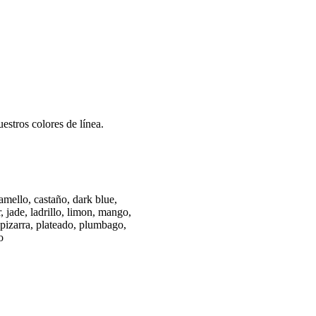
estros colores de línea.
amello, castaño, dark blue,
r, jade, ladrillo, limon, mango,
, pizarra, plateado, plumbago,
o