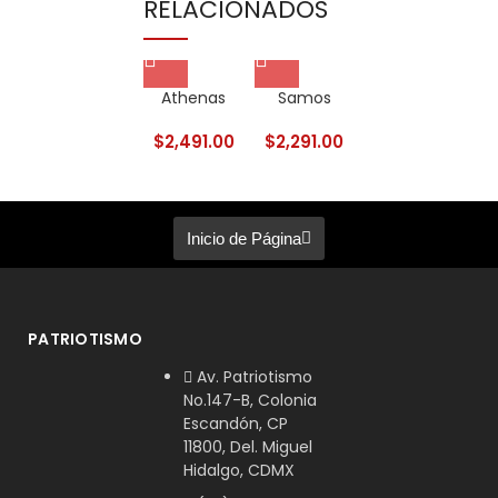
RELACIONADOS
Athenas
Samos
Arce
Cabecera
$
2,491.00
$
2,291.00
$
$
3,151.00
Inicio de Página
PATRIOTISMO
Av. Patriotismo
No.147-B, Colonia
Escandón, CP
11800, Del. Miguel
Hidalgo, CDMX