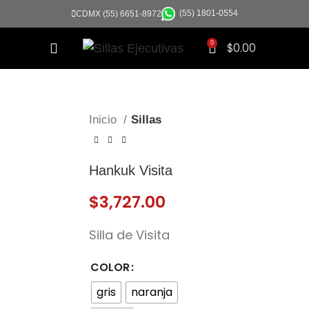
(55) 1801-0554
CDMX (55) 6651-8972
0
$
0.00
Click to enlarge
Inicio
Sillas
Hankuk Visita
$
3,727.00
Silla de Visita
COLOR
gris
naranja