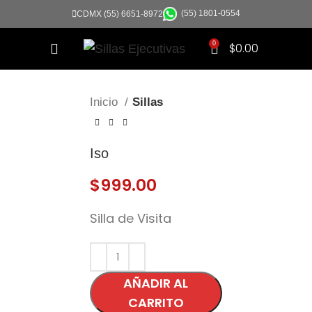
(55) 1801-0554
CDMX (55) 6651-8972
0
$
0.00
Click to enlarge
Inicio
Sillas
Iso
$
999.00
Silla de Visita
AÑADIR AL
CARRITO