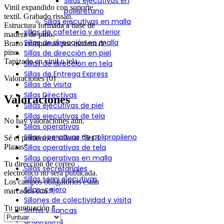
Sillas ejecutivas en
Vinil expandido con soporte
poliuretano
textil. Grabado rissan.
Sillas ejecutivas en malla
Estructura formada a base de
sillas de cafetería y exterior
madera de pino.
Sillas de dirección en malla
Brazo compuesto por madera de
pino.
Sillas de dirección en piel
Tapizado en vinil o tela.
Sillas de dirección en tela
Sillas de Entrega Express
Valoraciones (0)
Sillas de visita
Sillas Directivas
Valoraciones
Sillas ejecutivas de piel
Sillas ejecutivas de tela
No hay valoraciones aún.
Sillas operativas
Sillas operativas de polipropileno
Sé el primero en valorar “Jet 3
Plazas”
Sillas operativas de tela
Sillas operativas en malla
Tu dirección de correo
Sillas secretariales
electrónico no será publicada.
Sillas semi ejecutivas
Los campos obligatorios están
Sillas-cajero
marcados con
*
Sillones de colectividad y visita
Tu puntuación
*
Sofás y Bancas
underzlong