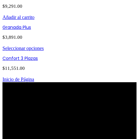
$
9,291.00
Añadir al carrito
Granada Plus
$
3,891.00
Seleccionar opciones
Confort 3 Plazas
$
11,551.00
Inicio de Página
PATRIOTISMO
Av. Patriotismo No.147-B, Colonia
Escandón, CP 11800, Del. Miguel
Hidalgo, CDMX
(55) 6651-8972
11:00am - 8:00pm