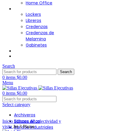
Home Office
Almacenamiento
Lockers
Libreros
Credenzas
Credenzas de
Melamina
Gabinetes
Cafetería
Contacto
Search
Search
0
items
$
0.00
Menu
0
items
$
0.00
Select category
Archiveros
Click to enlarge
Bancos Altos
Inicio
Sillones de colectividad y
visita
Jet 3 Plazas
Bancos Industriales