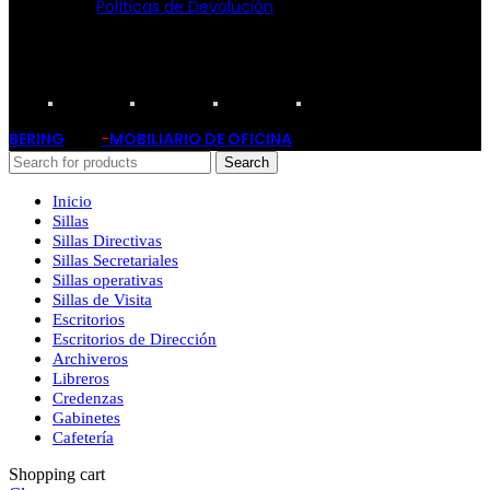
Políticas de Devolución
TARJETAS PARTICIPANTES:
BERING
-
MOBILIARIO DE OFICINA
2019
Search
Inicio
Sillas
Sillas Directivas
Sillas Secretariales
Sillas operativas
Sillas de Visita
Escritorios
Escritorios de Dirección
Archiveros
Libreros
Credenzas
Gabinetes
Cafetería
Shopping cart