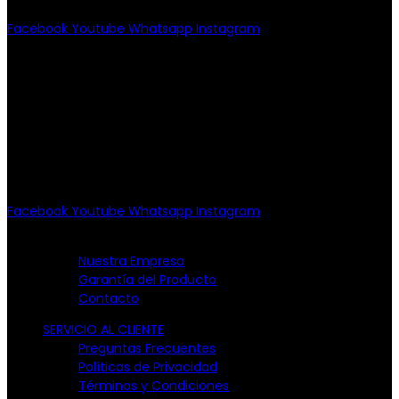
Facebook
Youtube
Whatsapp
Instagram
PATRIOTISMO
Av. Patriotismo No.147-B, Col.
Escandón, CP 11800.
Miguel Hidalgo, CDMX.
(55) 6651-8972
10:00am - 7:00pm
Facebook
Youtube
Whatsapp
Instagram
EMPRESA
Nuestra Empresa
Garantía del Producto
Contacto
SERVICIO AL CLIENTE
Preguntas Frecuentes
Políticas de Privacidad
Términos y Condiciones