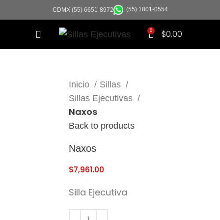
(55) 1801-0554
CDMX (55) 6651-8972
0
$
0.00
Click to enlarge
Inicio
Sillas
Sillas Ejecutivas
Naxos
Back to products
Naxos
$
7,961.00
Silla Ejecutiva