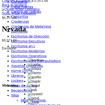
Concord 4 Gavetas
$
11,951.00
Cafetería
Back to products
Cajas fuertes
Centro de Trabajo
Nobu White Operativo
Conjuntos
$
6,537.00
Credenzas
Credenzas de Melamina
Nevada
Escritorios
Escritorios de Dirección
$
9,571.00
Escritorios Ejecutivos
Escritorios en L
Escritorio
Escritorios Modernos
Escritorios Operativos
Escritorios para Computadora
Gavetas Colgantes
Home Office
Libreros
Lockers
Mesa de Juntas
Melamina
Recepciones
Sillas
Sillas Ejecutivas