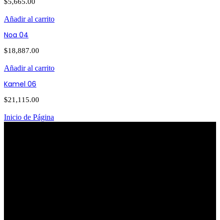
$
5,665.00
Añadir al carrito
Noa 04
$
18,887.00
Añadir al carrito
Kamel 06
$
21,115.00
Inicio de Página
PATRIOTISMO
Av. Patriotismo No.147-B, Colonia
Escandón, CP 11800, Del. Miguel
Hidalgo, CDMX
(55) 6651-8972
11:00am - 8:00pm