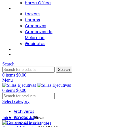
Home Office
Almacenamiento
Lockers
Libreros
Credenzas
Credenzas de
Melamina
Gabinetes
Cafetería
Contacto
Search
Search
0
items
$
0.00
Menu
0
items
$
0.00
Select category
Archiveros
Click to enlarge
Bancos Altos
Inicio
Escritorios
Nevada
Bancos Industriales