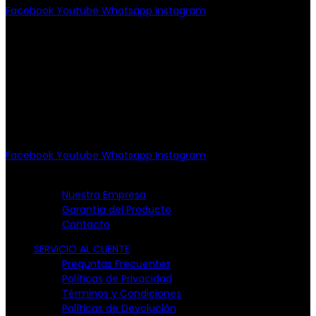
Facebook
Youtube
Whatsapp
Instagram
PATRIOTISMO
Av. Patriotismo No.147-B, Col.
Escandón, CP 11800.
Miguel Hidalgo, CDMX.
(55) 6651-8972
10:00am - 7:00pm
Facebook
Youtube
Whatsapp
Instagram
EMPRESA
Nuestra Empresa
Garantía del Producto
Contacto
SERVICIO AL CLIENTE
Preguntas Frecuentes
Políticas de Privacidad
Términos y Condiciones
Políticas de Devolución