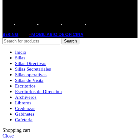
TARJETAS PARTICIPANTES:
BERING
-
MOBILIARIO DE OFICINA
2019
Search
Inicio
Sillas
Sillas Directivas
Sillas Secretariales
Sillas operativas
Sillas de Visita
Escritorios
Escritorios de Dirección
Archiveros
Libreros
Credenzas
Gabinetes
Cafetería
Shopping cart
Close