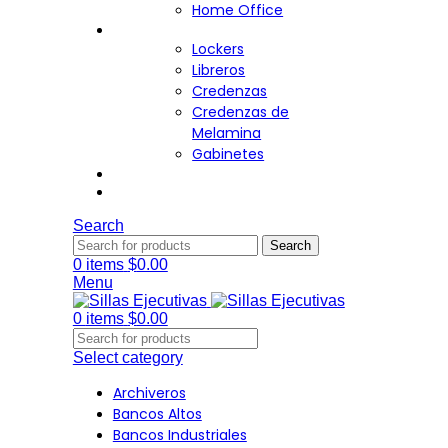
Home Office
Almacenamiento
Lockers
Libreros
Credenzas
Credenzas de
Melamina
Gabinetes
Cafetería
Contacto
Search
Search
0
items
$
0.00
Menu
0
items
$
0.00
Select category
Archiveros
Bancos Altos
Bancos Industriales