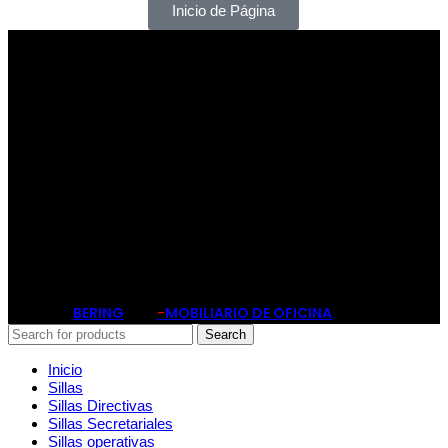
Inicio de Página
PATRIOTISMO
Av. Patriotismo No.147-B, Colonia
Escandón, CP 11800, Del. Miguel Hidalgo,
CDMX
(55) 6651-8972
11:00am - 8:00pm
BERING
-
MOBILIARIO DE OFICINA
2019
Search
Inicio
Sillas
Sillas Directivas
Sillas Secretariales
Sillas operativas