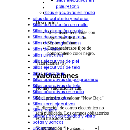
Sillas ejecutivas en
Descripción
poliuretano
Valoraciones (0)
Sillas ejecutivas en malla
Shipping & Delivery
sillas de cafetería y exterior
Descripción
Sillas de dirección en malla
Sillas de dirección en piel
Mecanismo reclinable con
Sillas de dirección en tela
regulacion de tensión.
Sillas de Entrega Express
Soporte lumbar.
Descansabrazos ﬁjos de
Sillas de visita
polipropileno color negro.
Sillas Directivas
Sillas ejecutivas de piel
Valoraciones (0)
Sillas ejecutivas de tela
Sillas operativas
Valoraciones
Sillas operativas de polipropileno
Sillas operativas de tela
No hay valoraciones aún.
Sillas operativas en malla
Sillas secretariales
Sé el primero en valorar “Now Baja”
Sillas semi ejecutivas
Tu dirección de correo electrónico no
Sillas-cajero
será publicada.
Los campos obligatorios
Sillones de colectividad y visita
están marcados con
*
Sofás y Bancas
underzlong
Tu puntuación
*