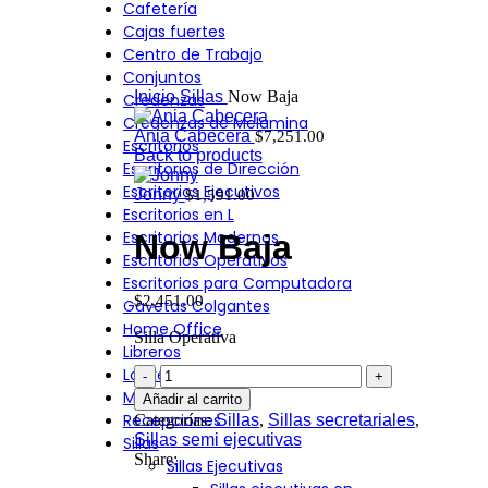
Cafetería
Click to enlarge
Cajas fuertes
Centro de Trabajo
Conjuntos
Inicio
Sillas
Now Baja
Credenzas
Credenzas de Melamina
Ania Cabecera
$
7,251.00
Escritorios
Back to products
Escritorios de Dirección
Escritorios Ejecutivos
Jonny
$
1,591.00
Escritorios en L
Escritorios Modernos
Now Baja
Escritorios Operativos
Escritorios para Computadora
$
2,451.00
Gavetas Colgantes
Home Office
Silla Operativa
Libreros
Lockers
Mesa de Juntas
Añadir al carrito
Recepciones
Categorías:
Sillas
,
Sillas secretariales
,
Sillas semi ejecutivas
Sillas
Share:
Sillas Ejecutivas