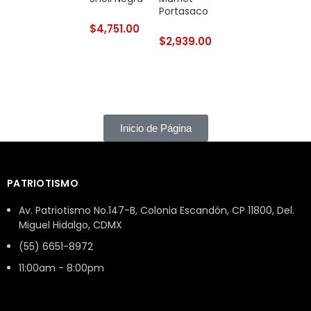
Portasaco
Cabecera
Gris
$
4,751.00
$
3
$
2,939.00
$
4,865.00
Inicio de Página
PATRIOTISMO
Av. Patriotismo No.147-B, Colonia Escandón, CP 11800, Del.
Miguel Hidalgo, CDMX
(55) 6651-8972
11:00am - 8:00pm