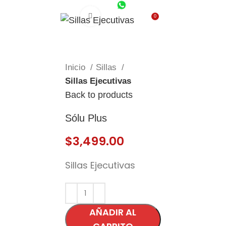
(55) 1801-0554
CDMX (55) 6651-8972
Click to enlarge
0
$
0.00
Inicio
Sillas
Sillas Ejecutivas
Back to products
Sólu Plus
$
3,499.00
Sillas Ejecutivas
AÑADIR AL