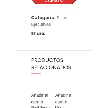
CARRITO
Categoría:
Sillas
Ejecutivas
Share:
PRODUCTOS
RELACIONADOS
Añadir al
Añadir al
Añadir al
Añ
carrito
carrito
carrito
ca
Shell Negra
Marriot
Delta
Ha