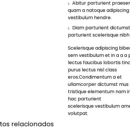
Abitur parturient praesen
quam a natoque adipiscing
vestibulum hendre.
Diam parturient dictums
parturient scelerisque nibh 
Scelerisque adipiscing bi
sem vestibulum et in a a a 
lectus faucibus lobortis tin
purus lectus nisl class
eros.Condimentum a et
ullamcorper dictumst mus 
tristique elementum nam i
hac parturient
scelerisque vestibulum amet
volutpat.
tos relacionados