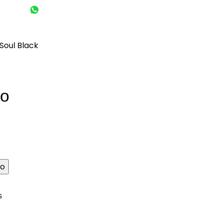
(55) 1801-0554
 6651-8972
0
Contacto
$
0.00
Soul Black
to
to
s