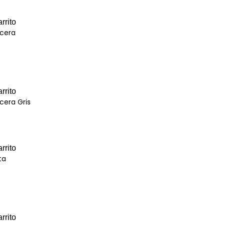
rrito
ecera
rrito
cera Gris
rrito
ta
rrito