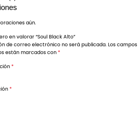
iones
loraciones aún.
ero en valorar “Soul Black Alto”
ón de correo electrónico no será publicada.
Los campos
ios están marcados con
*
ación
*
ción
*