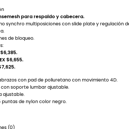
DESCRIPCIÓN
VALORACIONES (0)
SHIPPING & DELIVERY
ón
nsemesh para respaldo y cabecera.
o synchro multiposiciones con slide plate y regulación d
a.
nes de bloqueo.
s:
$6,385.
EX $6,655.
$7,625.
brazos con pad de poliuretano con movimiento 4D.
 con soporte lumbar ajustable.
 ajustable.
 puntas de nylon color negro.
nes (0)