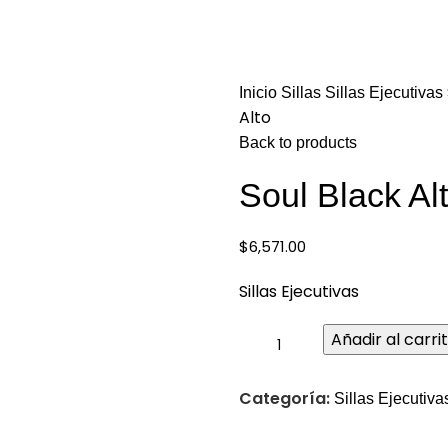
wendy@bering.mx
CDMX (55)
scritorio
Sofás y Bancas
Escritorios
Almacenamiento
Cafetería
Inicio
Sillas
Sillas Ejecutivas
Alto
Back to products
Soul Black Al
large
$
6,571.00
Sillas Ejecutivas
Añadir al carri
Categoría:
Sillas Ejecutiva