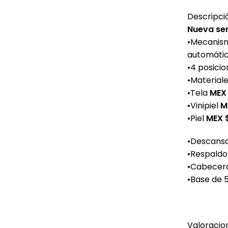
Descripci
Nueva se
•Mecanism
automátic
•4 posicio
•Materiale
•Tela
MEX 
•Vinipiel
M
•Piel
MEX 
•Descansa
•Respaldo
•Cabecera
•Base de 5
Valoracio