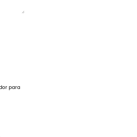
ador para
S