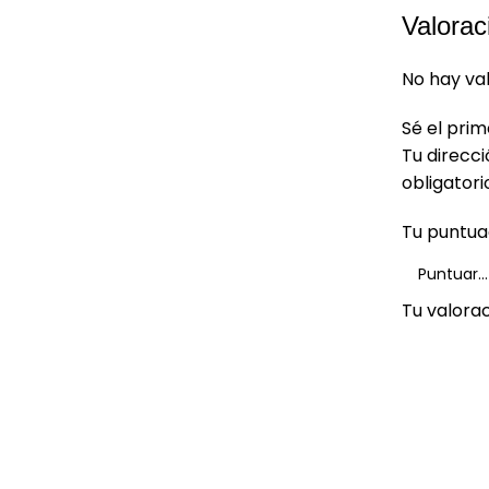
Valorac
No hay va
Sé el prim
Tu direcci
obligator
Tu puntu
Tu valora