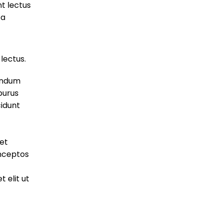
t lectus
 a
t
lectus.
bendum
purus
cidunt
et
nceptos
 elit ut