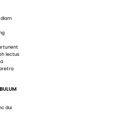
 diam
ing
rturient
bh lectus
 a
aretra
 BULUM
c dui