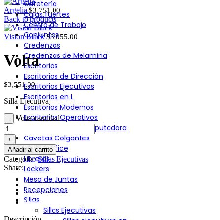
Cafetería
Argelia
$
3,751.00
Cajas fuertes
Back to products
Centro de Trabajo
Conjuntos
Vision Black
$
3,055.00
Credenzas
Credenzas de Melamina
Volta
Escritorios
Escritorios de Dirección
$
3,551.00
Escritorios Ejecutivos
Escritorios en L
Silla Ejecutiva
Escritorios Modernos
Escritorios Operativos
Volta cantidad
Escritorios para Computadora
Gavetas Colgantes
Home Office
Añadir al carrito
Libreros
Categoría:
Sillas Ejecutivas
Share:
Lockers
Mesa de Juntas
Descripción
Recepciones
Valoraciones (0)
Sillas
Shipping & Delivery
Sillas Ejecutivas
Descripción