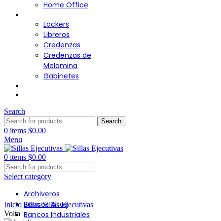
Home Office
Almacenamiento
Lockers
Libreros
Credenzas
Credenzas de
Melamina
Gabinetes
Cafetería
Contacto
Search
Search
0
items
$
0.00
Menu
0
items
$
0.00
Select category
Archiveros
Click to enlarge
Bancos Altos
Inicio
Sillas
Sillas Ejecutivas
Volta
Bancos Industriales