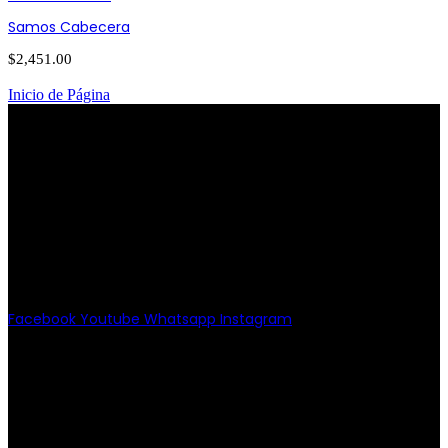
Samos Cabecera
$
2,451.00
Inicio de Página
PATRIOTISMO
Av. Patriotismo No.147-B, Colonia
Escandón, CP 11800, Del. Miguel
Hidalgo, CDMX
(55) 6651-8972
11:00am - 8:00pm
Facebook
Youtube
Whatsapp
Instagram
PATRIOTISMO
Av. Patriotismo No.147-B, Col.
Escandón, CP 11800.
Miguel Hidalgo, CDMX.