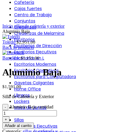
Cafetería
Click to enlarge
Cajas fuertes
Centro de Trabajo
Conjuntos
Inicio
sillas de cafetería y exterior
Credenzas
Aluminio Baja
Credenzas de Melamina
Escritorios
Toledo
$
2,951.00
Escritorios de Dirección
Back to products
Escritorios Ejecutivos
Escritorios en L
Bangkok
$
1,151.00
Escritorios Modernos
Aluminio Baja
Escritorios Operativos
Escritorios para Computadora
Gavetas Colgantes
$
1,591.00
Home Office
Libreros
Silla de Cafetería y Exterior
Lockers
Aluminio Baja cantidad
Mesa de Juntas
Recepciones
Sillas
Sillas Ejecutivas
Añadir al carrito
Categoría:
sillas de cafetería y