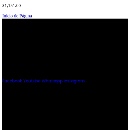
$
1,151.00
Inicio de Página
PATRIOTISMO
Av. Patriotismo No.147-B, Colonia
Escandón, CP 11800, Del. Miguel
Hidalgo, CDMX
(55) 6651-8972
11:00am - 8:00pm
Facebook
Youtube
Whatsapp
Instagram
PATRIOTISMO
Av. Patriotismo No.147-B, Col.
Escandón, CP 11800.
Miguel Hidalgo, CDMX.
(55) 6651-8972