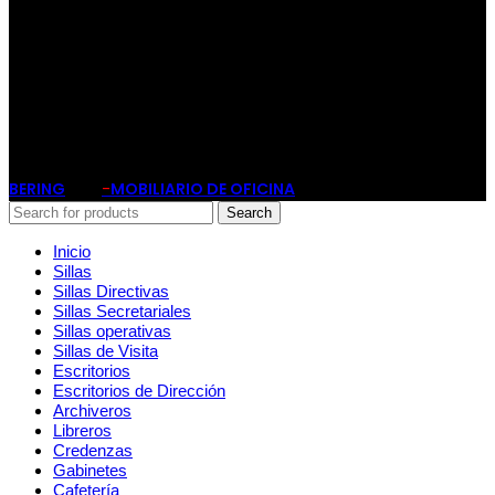
Av. Patriotismo No.147-B, Colonia
Escandón, CP 11800, Del. Miguel
Hidalgo, CDMX
(55) 6651-8972
11:00am - 8:00pm
BERING
-
MOBILIARIO DE OFICINA
2019
Search
Inicio
Sillas
Sillas Directivas
Sillas Secretariales
Sillas operativas
Sillas de Visita
Escritorios
Escritorios de Dirección
Archiveros
Libreros
Credenzas
Gabinetes
Cafetería