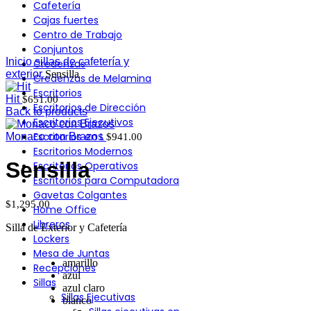
Cafetería
Click to enlarge
Cajas fuertes
Centro de Trabajo
Conjuntos
Inicio
sillas de cafetería y
Credenzas
exterior
Sensilla
Credenzas de Melamina
Escritorios
Hit
$
651.00
Escritorios de Dirección
Back to products
Escritorios Ejecutivos
Escritorios en L
Monaco con Brazos
$
941.00
Escritorios Modernos
Sensilla
Escritorios Operativos
Escritorios para Computadora
Gavetas Colgantes
$
1,295.00
Home Office
Libreros
Silla de Exterior y Cafetería
Lockers
Mesa de Juntas
amarillo
Recepciones
azul
Sillas
azul claro
Sillas Ejecutivas
blanco