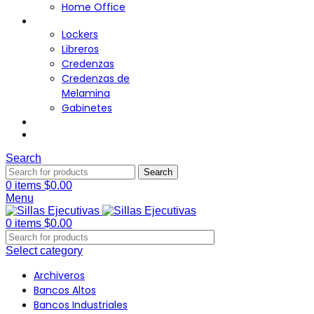
Home Office
Almacenamiento
Lockers
Libreros
Credenzas
Credenzas de
Melamina
Gabinetes
Cafetería
Contacto
Search
Search
0
items
$
0.00
Menu
0
items
$
0.00
Select category
Archiveros
Bancos Altos
Bancos Industriales