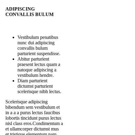
ADIPISCING
CONVALLIS BULUM
Vestibulum penatibus
nunc dui adipiscing
convallis bulum
parturient suspendisse.
Abitur parturient
praesent lectus quam a
natoque adipiscing a
vestibulum hendre.
Diam parturient
dictumst parturient
scelerisque nibh lectus.
Scelerisque adipiscing
bibendum sem vestibulum et
in a a a purus lectus faucibus
lobortis tincidunt purus lectus
nisl class eros.Condimentum a
et ullamcorper dictumst mus
et tristique elementum nam