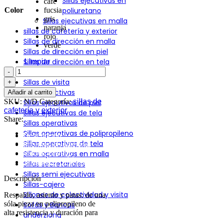
Sillas ejecutivas en
cafe
Color
fucsia
poliuretano
gris
Sillas ejecutivas en malla
naranja
sillas de cafetería y exterior
rojo
Sillas de dirección en malla
verde
Sillas de dirección en piel
Sillas de dirección en tela
Limpiar
Sillas de Entrega Express
Sillas de visita
Sillas Directivas
Añadir al carrito
SKU:
N/D
Categoría:
sillas de
Sillas ejecutivas de piel
cafetería y exterior
Sillas ejecutivas de tela
Share:
Sillas operativas
Sillas operativas de polipropileno
Descripción
Sillas operativas de tela
Información adicional
Valoraciones (0)
Sillas operativas en malla
Shipping & Delivery
Sillas secretariales
Sillas semi ejecutivas
Descripción
Sillas-cajero
Sillones de colectividad y visita
Respaldo, asiento y patas: de una
sóla pieza en polipropileno de
Sofás y Bancas
alta resistencia y duración para
underzlong