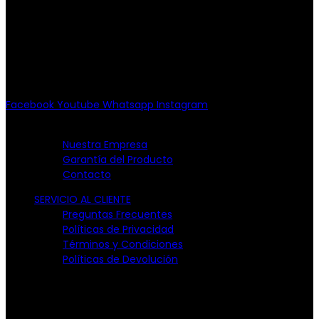
Av. Patriotismo No.147-B, Col.
Escandón, CP 11800.
Miguel Hidalgo, CDMX.
(55) 6651-8972
10:00am - 7:00pm
Facebook
Youtube
Whatsapp
Instagram
EMPRESA
Nuestra Empresa
Garantía del Producto
Contacto
SERVICIO AL CLIENTE
Preguntas Frecuentes
Políticas de Privacidad
Términos y Condiciones
Políticas de Devolución
TARJETAS PARTICIPANTES: