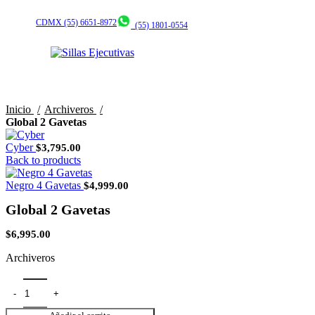
CDMX (55) 6651-8972
(55) 1801-0554
0
$
0.00
Click to enlarge
Inicio
Archiveros
Global 2 Gavetas
Cyber
$
3,795.00
Back to products
Negro 4 Gavetas
$
4,999.00
Global 2 Gavetas
$
6,995.00
Archiveros