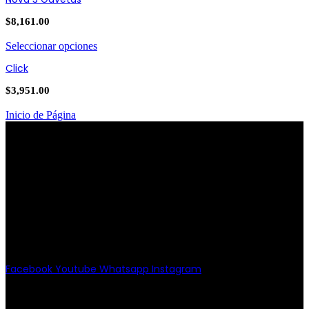
$
8,161.00
Seleccionar opciones
Click
$
3,951.00
Inicio de Página
PATRIOTISMO
Av. Patriotismo No.147-B, Colonia
Escandón, CP 11800, Del. Miguel
Hidalgo, CDMX
(55) 6651-8972
11:00am - 8:00pm
Facebook
Youtube
Whatsapp
Instagram
PATRIOTISMO