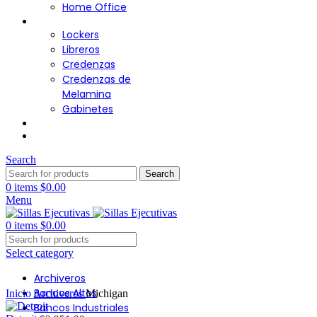
Home Office
Almacenamiento
Lockers
Libreros
Credenzas
Credenzas de
Melamina
Gabinetes
Cafetería
Contacto
Search
Search
0
items
$
0.00
Menu
0
items
$
0.00
Select category
Archiveros
Click to enlarge
Bancos Altos
Inicio
Archiveros
Michigan
Bancos Industriales