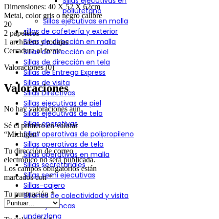
Sillas ejecutivas en
Dimensiones: 40 X 52 X 62cm
poliuretano
Metal, color gris o negro calibre
Sillas ejecutivas en malla
20
sillas de cafetería y exterior
2 papeleros
Sillas de dirección en malla
1 archivero y rodajas
Cerradura al frente
Sillas de dirección en piel
Sillas de dirección en tela
Valoraciones (0)
Sillas de Entrega Express
Sillas de visita
Valoraciones
Sillas Directivas
Sillas ejecutivas de piel
No hay valoraciones aún.
Sillas ejecutivas de tela
Sillas operativas
Sé el primero en valorar
Sillas operativas de polipropileno
“Michigan”
Sillas operativas de tela
Tu dirección de correo
Sillas operativas en malla
electrónico no será publicada.
Sillas secretariales
Los campos obligatorios están
Sillas semi ejecutivas
marcados con
*
Sillas-cajero
Tu puntuación
*
Sillones de colectividad y visita
Sofás y Bancas
underzlong