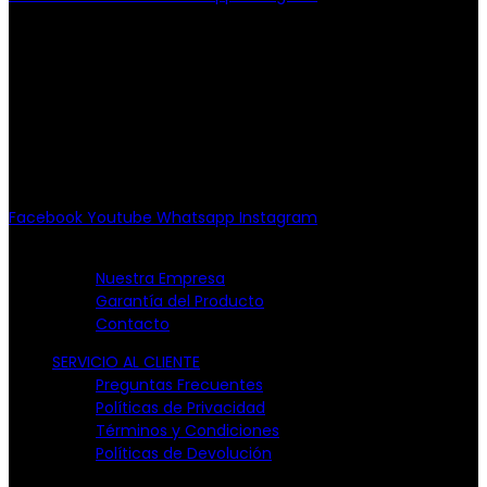
PATRIOTISMO
Av. Patriotismo No.147-B, Col.
Escandón, CP 11800.
Miguel Hidalgo, CDMX.
(55) 6651-8972
10:00am - 7:00pm
Facebook
Youtube
Whatsapp
Instagram
EMPRESA
Nuestra Empresa
Garantía del Producto
Contacto
SERVICIO AL CLIENTE
Preguntas Frecuentes
Políticas de Privacidad
Términos y Condiciones
Políticas de Devolución