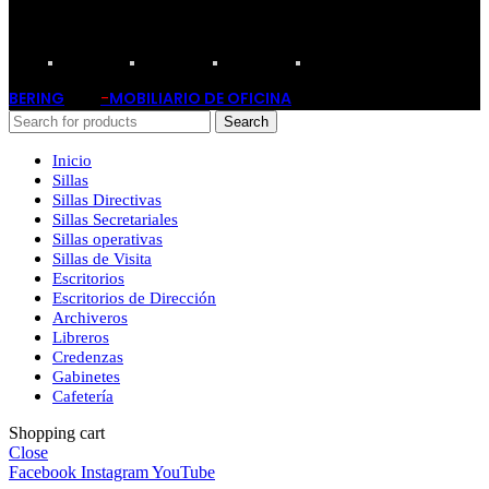
TARJETAS PARTICIPANTES:
BERING
-
MOBILIARIO DE OFICINA
2019
Search
Inicio
Sillas
Sillas Directivas
Sillas Secretariales
Sillas operativas
Sillas de Visita
Escritorios
Escritorios de Dirección
Archiveros
Libreros
Credenzas
Gabinetes
Cafetería
Shopping cart
Close
Facebook
Instagram
YouTube