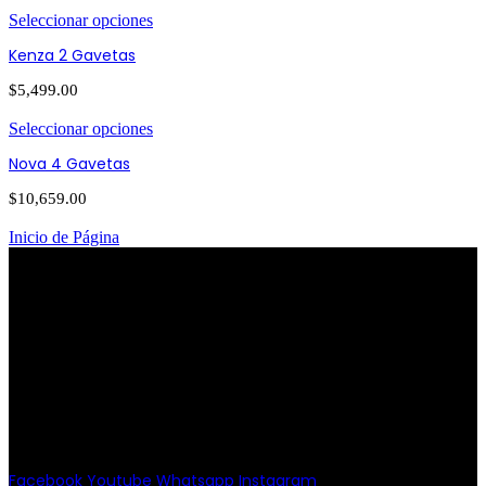
Seleccionar opciones
Kenza 2 Gavetas
$
5,499.00
Seleccionar opciones
Nova 4 Gavetas
$
10,659.00
Inicio de Página
PATRIOTISMO
Av. Patriotismo No.147-B, Colonia
Escandón, CP 11800, Del. Miguel
Hidalgo, CDMX
(55) 6651-8972
11:00am - 8:00pm
Facebook
Youtube
Whatsapp
Instagram