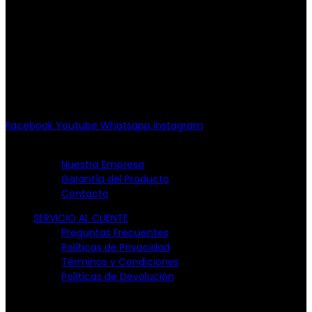
PATRIOTISMO
Av. Patriotismo No.147-B, Col.
Escandón, CP 11800.
Miguel Hidalgo, CDMX.
(55) 6651-8972
10:00am - 7:00pm
Facebook
Youtube
Whatsapp
Instagram
EMPRESA
Nuestra Empresa
Garantía del Producto
Contacto
SERVICIO AL CLIENTE
Preguntas Frecuentes
Políticas de Privacidad
Términos y Condiciones
Políticas de Devolución
TARJETAS PARTICIPANTES: