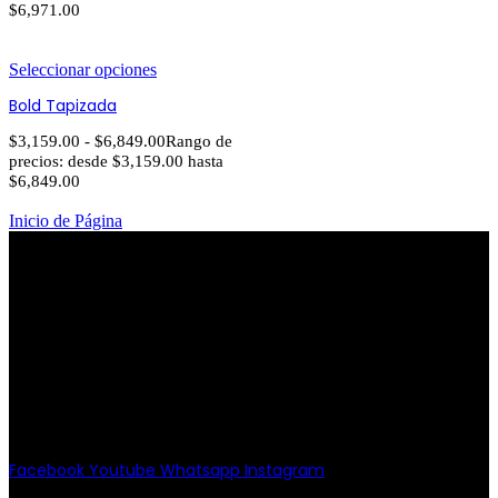
$6,971.00
Seleccionar opciones
Bold Tapizada
$
3,159.00
-
$
6,849.00
Rango de
precios: desde $3,159.00 hasta
$6,849.00
Inicio de Página
PATRIOTISMO
Av. Patriotismo No.147-B, Colonia
Escandón, CP 11800, Del. Miguel
Hidalgo, CDMX
(55) 6651-8972
11:00am - 8:00pm
Facebook
Youtube
Whatsapp
Instagram