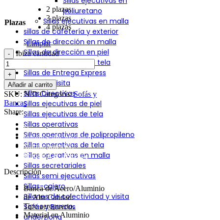
Sillas ejecutivas en
2 plazas
poliuretano
3 plazas
Sillas ejecutivas en malla
Plazas
4 plazas
sillas de cafetería y exterior
Sillas de dirección en malla
Limpiar
Sillas de dirección en piel
Ibiza cantidad
Sillas de dirección en tela
Sillas de Entrega Express
Sillas de visita
Añadir al carrito
Sillas Directivas
SKU:
N/D
Categoría:
Sofás y
Bancas
Sillas ejecutivas de piel
Share:
Sillas ejecutivas de tela
Sillas operativas
Descripción
Sillas operativas de polipropileno
Información adicional
Sillas operativas de tela
Valoraciones (0)
Sillas operativas en malla
Shipping & Delivery
Sillas secretariales
Descripción
Sillas semi ejecutivas
Sillas-cajero
Banca de Acero/Aluminio
Sillones de colectividad y visita
de Alta Calidad.
Tipo aeropuerto.
Sofás y Bancas
Material en Aluminio
underzlong