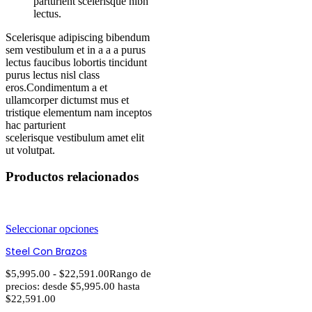
parturient scelerisque nibh
lectus.
Scelerisque adipiscing bibendum
sem vestibulum et in a a a purus
lectus faucibus lobortis tincidunt
purus lectus nisl class
eros.Condimentum a et
ullamcorper dictumst mus et
tristique elementum nam inceptos
hac parturient
scelerisque vestibulum amet elit
ut volutpat.
Productos relacionados
Seleccionar opciones
Steel Con Brazos
$
5,995.00
-
$
22,591.00
Rango de
precios: desde $5,995.00 hasta
$22,591.00