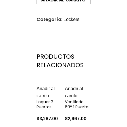
Categoría:
Lockers
PRODUCTOS
RELACIONADOS
Añadir al
Añadir al
Añadir al
Añ
carrito
carrito
carrito
car
Loquer 2
Ventilado
Ventilado
Ve
Puertas
60° 1 Puerta
90º 4 Puerta
St
Pu
$
3,287.00
$
2,967.00
$
4,583.00
$
3