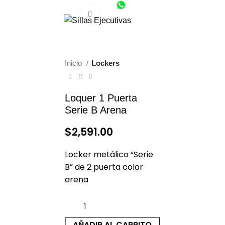
(55) 1801-0554
CDMX (55) 6651-8972
Click to enlarge
0
$
0.00
Inicio
Lockers
Loquer 1 Puerta
Serie B Arena
$
2,591.00
Locker metálico “Serie
B” de 2 puerta color
arena
AÑADIR AL CARRITO