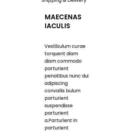
Shipping & Delivery
MAECENAS
IACULIS
Vestibulum curae
torquent diam
diam commodo
parturient
penatibus nunc dui
adipiscing
convallis bulum
parturient
suspendisse
parturient
a.Parturient in
parturient