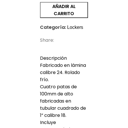
AÑADIR AL
CARRITO
Categoría:
Lockers
Share:
DESCRIPCIÓN
VALORACIONES (0)
S
Descripción
Fabricado en lámina
calibre 24. Rolado
frío.
Cuatro patas de
100mm de alto
fabricadas en
tubular cuadrado de
1” calibre 18.
Incluye