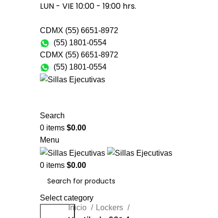
LUN - VIE 10:00 - 19:00 hrs.
WENDY@BERING.MX
CDMX (55) 6651-8972
(55) 1801-0554
CDMX (55) 6651-8972
(55) 1801-0554
SILLAS PARA ESCRITORIO
SOFÁS Y BANCAS
ESCRITORIOS
ALMACENAMIENTO
CAFETERÍA
CONTACTO
Search
0
items
$
0.00
Menu
0
items
$
0.00
Click to enlarge
Select category
Inicio
Lockers
Search