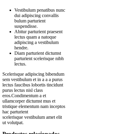
Vestibulum penatibus nunc
dui adipiscing convallis
bulum parturient
suspendisse.
Abitur parturient praesent
lectus quam a natoque
adipiscing a vestibulum
hendre.
Diam parturient dictumst
parturient scelerisque nibh
lectus.
Scelerisque adipiscing bibendum
sem vestibulum et in a a a purus
lectus faucibus lobortis tincidunt
purus lectus nisl class
eros.Condimentum a et
ullamcorper dictumst mus et
tristique elementum nam inceptos
hac parturient
scelerisque vestibulum amet elit
ut volutpat.
Productos relacionados