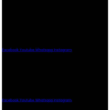
PATRIOTISMO
Av. Patriotismo No.147-B, Colonia
Escandón, CP 11800, Del. Miguel
Hidalgo, CDMX
(55) 6651-8972
11:00am - 8:00pm
Facebook
Youtube
Whatsapp
Instagram
PATRIOTISMO
Av. Patriotismo No.147-B, Col.
Escandón, CP 11800.
Miguel Hidalgo, CDMX.
(55) 6651-8972
10:00am - 7:00pm
Facebook
Youtube
Whatsapp
Instagram
EMPRESA