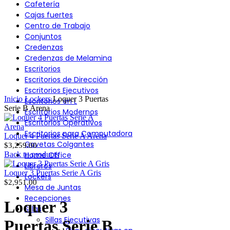
Cafetería
Cajas fuertes
Centro de Trabajo
Conjuntos
Click to enlarge
Credenzas
Credenzas de Melamina
Escritorios
Escritorios de Dirección
Escritorios Ejecutivos
Inicio
Lockers
Loquer 3 Puertas
Escritorios en L
Serie B Arena
Escritorios Modernos
Escritorios Operativos
Escritorios para Computadora
Loquer 4 Puertas Serie A Arena
Gavetas Colgantes
$
3,259.00
Back to products
Home Office
Libreros
Loquer 3 Puertas Serie A Gris
Lockers
$
2,951.00
Mesa de Juntas
Recepciones
Loquer 3
Sillas
Sillas Ejecutivas
Puertas Serie B