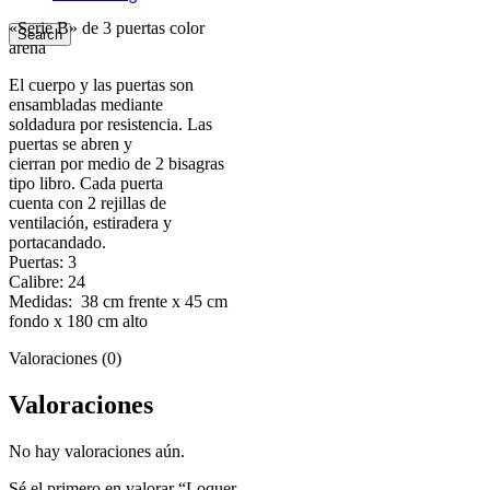
«Serie B» de 3 puertas color
Search
arena
El cuerpo y las puertas son
ensambladas mediante
soldadura por resistencia. Las
puertas se abren y
cierran por medio de 2 bisagras
tipo libro. Cada puerta
cuenta con 2 rejillas de
ventilación, estiradera y
portacandado.
Puertas: 3
Calibre: 24
Medidas: 38 cm frente x 45 cm
fondo x 180 cm alto
Valoraciones (0)
Valoraciones
No hay valoraciones aún.
Sé el primero en valorar “Loquer