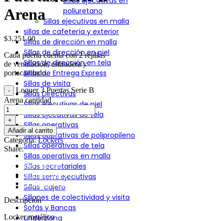
Sillas ejecutivas en
Arena
poliuretano
Sillas ejecutivas en malla
sillas de cafetería y exterior
$
3,251.00
Sillas de dirección en malla
Sillas de dirección en piel
Cada puerta cuenta con 2 rejillas
Sillas de dirección en tela
de ventilación, estiradera y
Sillas de Entrega Express
portacandado.
Sillas de visita
Loquer 3 Puertas Serie B
Sillas Directivas
Arena cantidad
Sillas ejecutivas de piel
Sillas ejecutivas de tela
Sillas operativas
Añadir al carrito
Sillas operativas de polipropileno
Categoría:
Lockers
Sillas operativas de tela
Share:
Sillas operativas en malla
Descripción
Sillas secretariales
Valoraciones (0)
Sillas semi ejecutivas
Shipping & Delivery
Sillas-cajero
Sillones de colectividad y visita
Descripción
Sofás y Bancas
Locker metálico
underzlong