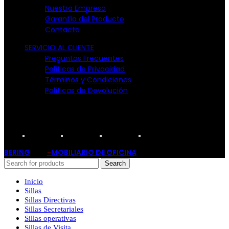
Nuestra Empresa
Garantía del Producto
Contacto
SERVICIO AL CLIENTE
Preguntas Frecuentes
Políticas de Privacidad
Términos y Condiciones
Políticas de Devolución
TARJETAS PARTICIPANTES:
BERING
-
MOBILIARIO DE OFICINA
2019
Search
Inicio
Sillas
Sillas Directivas
Sillas Secretariales
Sillas operativas
Sillas de Visita