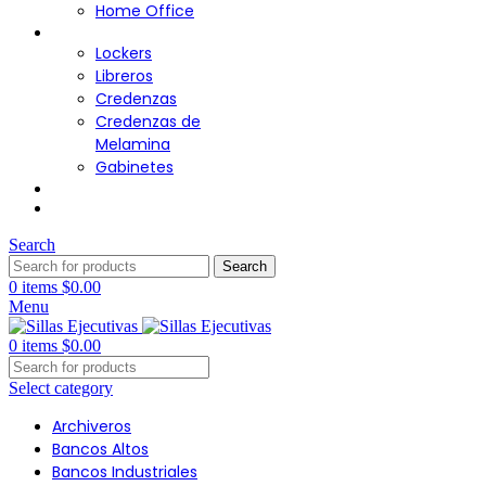
Home Office
Almacenamiento
Lockers
Libreros
Credenzas
Credenzas de
Melamina
Gabinetes
Cafetería
Contacto
Search
Search
0
items
$
0.00
Menu
0
items
$
0.00
Select category
Archiveros
Bancos Altos
Bancos Industriales