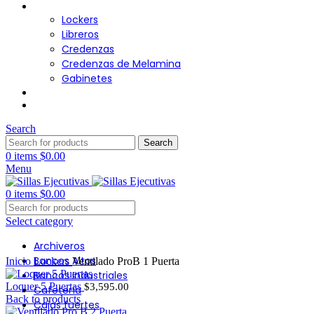
Almacenamiento
Lockers
Libreros
Credenzas
Credenzas de Melamina
Gabinetes
Cafetería
Contacto
Search
Search
0
items
$
0.00
Menu
0
items
$
0.00
Select category
Archiveros
Click to enlarge
Bancos Altos
Inicio
Lockers
Ventilado ProB 1 Puerta
Bancos Industriales
Loquer 5 Puertas
$
3,595.00
Cafetería
Back to products
Cajas fuertes