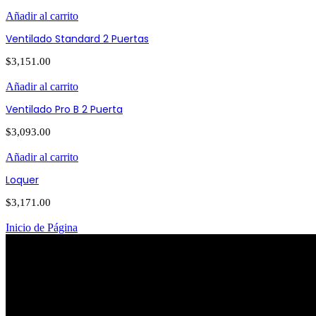
Añadir al carrito
Ventilado Standard 2 Puertas
$
3,151.00
Añadir al carrito
Ventilado Pro B 2 Puerta
$
3,093.00
Añadir al carrito
Loquer
$
3,171.00
Inicio de Página
PATRIOTISMO
Av. Patriotismo No.147-B, Colonia Escandón, CP 11800, Del