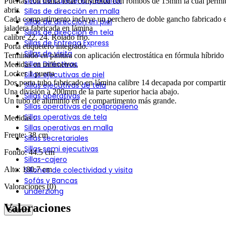
sillas de cafetería y exterior
Puertas con malla total construida con rombos de 15mm la cual permite 
abrir.
Sillas de dirección en malla
Cada compartimento incluye un perchero de doble gancho fabricado e
Sillas de dirección en piel
jaladera fabricada en lámina
Sillas de dirección en tela
calibre 22, 24. Rolado frio.
Sillas de Entrega Express
Porta etiquetero integrado.
Sillas de visita
Terminado en pintura con aplicación electrostática en fórmula híbrido
Sillas Directivas
Medidas en milímetros.
Locker 1 puerta
Sillas ejecutivas de piel
Dos porta tubo fabricado en lámina calibre 14 decapada por comparti
Sillas ejecutivas de tela
Una división a 200mm de la parte superior hacia abajo.
Sillas operativas
Un tubo de aluminio en el compartimento más grande.
Sillas operativas de polipropileno
Sillas operativas de tela
Medidas :
Sillas operativas en malla
Frente: 38 cm
Sillas secretariales
Sillas semi ejecutivas
Fondo: 44.5 cm
Sillas-cajero
Alto: 180.7 cm
Sillones de colectividad y visita
Sofás y Bancas
Valoraciones (0)
underzlong
Valoraciones
Search