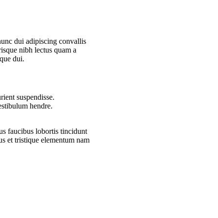
nc dui adipiscing convallis
erisque nibh lectus quam a
que dui.
rient suspendisse.
vestibulum hendre.
s faucibus lobortis tincidunt
us et tristique elementum nam