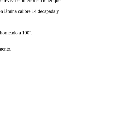
revisar el interior sin tener que
n lámina calibre 14 decapada y
 horneado a 190°.
mento.