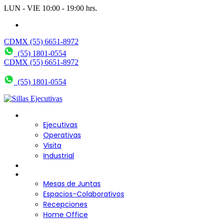
LUN - VIE 10:00 - 19:00 hrs.
wendy@bering.mx
CDMX (55) 6651-8972
(55) 1801-0554
CDMX (55) 6651-8972
(55) 1801-0554
Sillas para Escritorio
Ejecutivas
Operativas
Visita
Industrial
Sofás y Bancas
Escritorios
Mesas de Juntas
Espacios-Colaborativos
Recepciones
Home Office