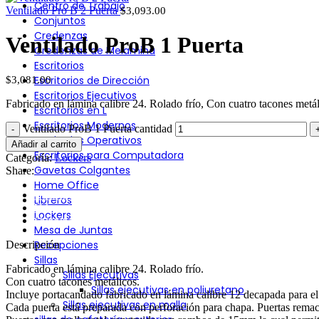
Centro de Trabajo
Ventilado Pro B 2 Puerta
$
3,093.00
Conjuntos
Credenzas
Ventilado ProB 1 Puerta
Credenzas de Melamina
Escritorios
Escritorios de Dirección
$
3,081.00
Escritorios Ejecutivos
Fabricado en lámina calibre 24. Rolado frío, Con cuatro tacones metál
Escritorios en L
Escritorios Modernos
Ventilado ProB 1 Puerta cantidad
Escritorios Operativos
Añadir al carrito
Escritorios para Computadora
Categoría:
Lockers
Gavetas Colgantes
Share:
Home Office
Descripción
Libreros
Valoraciones (0)
Lockers
Shipping & Delivery
Mesa de Juntas
Recepciones
Descripción
Sillas
Fabricado en lámina calibre 24. Rolado frío.
Sillas Ejecutivas
Con cuatro tacones metálicos.
Sillas ejecutivas en poliuretano
Incluye portacandado fabricado en lámina calibre 12 decapada para el
Sillas ejecutivas en malla
Cada puerta está preparada con perforación para chapa. Puertas remac