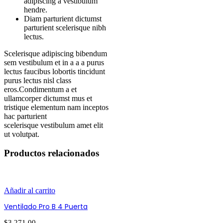
adipiscing a vestibulum
hendre.
Diam parturient dictumst
parturient scelerisque nibh
lectus.
Scelerisque adipiscing bibendum
sem vestibulum et in a a a purus
lectus faucibus lobortis tincidunt
purus lectus nisl class
eros.Condimentum a et
ullamcorper dictumst mus et
tristique elementum nam inceptos
hac parturient
scelerisque vestibulum amet elit
ut volutpat.
Productos relacionados
Añadir al carrito
Ventilado Pro B 4 Puerta
$
3,271.00