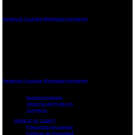
(55) 6651-8972
11:00am - 8:00pm
Facebook
Youtube
Whatsapp
Instagram
PATRIOTISMO
Av. Patriotismo No.147-B, Col.
Escandón, CP 11800.
Miguel Hidalgo, CDMX.
(55) 6651-8972
10:00am - 7:00pm
Facebook
Youtube
Whatsapp
Instagram
EMPRESA
Nuestra Empresa
Garantía del Producto
Contacto
SERVICIO AL CLIENTE
Preguntas Frecuentes
Políticas de Privacidad