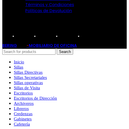
Términos y Condiciones
Políticas de Devolución
TARJETAS PARTICIPANTES:
BERING
-
MOBILIARIO DE OFICINA
2019
Search
Inicio
Sillas
Sillas Directivas
Sillas Secretariales
Sillas operativas
Sillas de Visita
Escritorios
Escritorios de Dirección
Archiveros
Libreros
Credenzas
Gabinetes
Cafetería