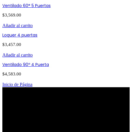
Ventilado 60° 5 Puertas
$
3,569.00
Añadir al carrito
Loquer 4 puertas
$
3,457.00
Añadir al carrito
Ventilado 90º 4 Puerta
$
4,583.00
Inicio de Página
PATRIOTISMO
Av. Patriotismo No.147-B, Colonia
Escandón, CP 11800, Del. Miguel
Hidalgo, CDMX