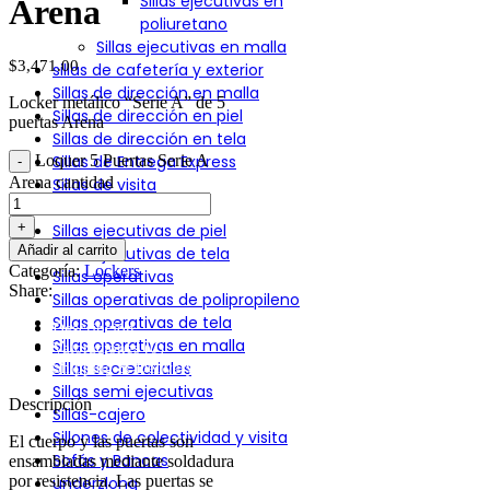
Sillas ejecutivas en
Arena
poliuretano
Sillas ejecutivas en malla
$
3,471.00
sillas de cafetería y exterior
Sillas de dirección en malla
Locker metálico “Serie A” de 5
Sillas de dirección en piel
puertas Arena
Sillas de dirección en tela
Loquer 5 Puertas Serie A
Sillas de Entrega Express
Arena cantidad
Sillas de visita
Sillas Directivas
Sillas ejecutivas de piel
Añadir al carrito
Sillas ejecutivas de tela
Categoría:
Lockers
Sillas operativas
Share:
Sillas operativas de polipropileno
Sillas operativas de tela
Descripción
Sillas operativas en malla
Valoraciones (0)
Shipping & Delivery
Sillas secretariales
Sillas semi ejecutivas
Descripción
Sillas-cajero
Sillones de colectividad y visita
El cuerpo y las puertas son
Sofás y Bancas
ensambladas mediante soldadura
por resistencia. Las puertas se
underzlong