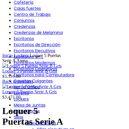
Cafetería
Cajas fuertes
Centro de Trabajo
Conjuntos
Click to enlarge
Credenzas
Credenzas de Melamina
Escritorios
Escritorios de Dirección
Escritorios Ejecutivos
Inicio
Lockers
Loquer 5 Puertas
Escritorios en L
Serie A Arena
Escritorios Modernos
Escritorios Operativos
Loquer 5 Puertas Serie B Gris
Escritorios para Computadora
$
3,591.00
Gavetas Colgantes
Back to products
Home Office
Loquer 5 Puertas Serie A Gris
Libreros
$
3,471.00
Lockers
Mesa de Juntas
Loquer 5
Recepciones
Sillas
Puertas Serie A
Sillas Ejecutivas