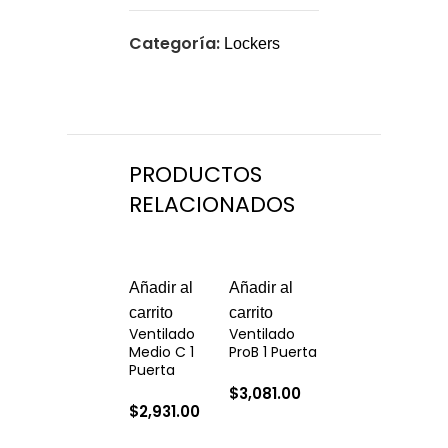
Categoría:
Lockers
PRODUCTOS
RELACIONADOS
Añadir al
Añadir al
Añadir al
Añ
carrito
carrito
carrito
car
Ventilado
Ventilado
Ventilado
Ve
Medio C 1
ProB 1 Puerta
90º 2 Puerta
60
Puerta
$
3,081.00
$
3,977.00
$
2
$
2,931.00