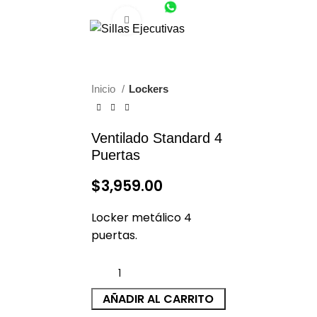
(55) 1801-0554
CDMX (55) 6651-8972
Click to enlarge
0
$
0.00
Inicio
Lockers
Ventilado Standard 4
Puertas
$
3,959.00
Locker metálico 4
puertas.
AÑADIR AL CARRITO