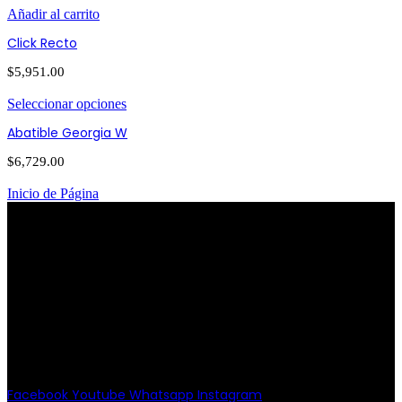
Añadir al carrito
Click Recto
$
5,951.00
Seleccionar opciones
Abatible Georgia W
$
6,729.00
Inicio de Página
PATRIOTISMO
Av. Patriotismo No.147-B, Colonia
Escandón, CP 11800, Del. Miguel
Hidalgo, CDMX
(55) 6651-8972
11:00am - 8:00pm
Facebook
Youtube
Whatsapp
Instagram