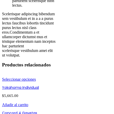
parturient scelerisque nibh
lectus.
Scelerisque adipiscing bibendum
sem vestibulum et in a a a purus
lectus faucibus lobortis tincidunt
purus lectus nisl class
eros.Condimentum a et
ullamcorper dictumst mus et
tristique elementum nam inceptos
hac parturient
scelerisque vestibulum amet elit
ut volutpat.
Productos relacionados
Seleccionar opciones
Yokahoma Individual
$
5,665.00
Añadir al carrito
Concord 4 Gavetas