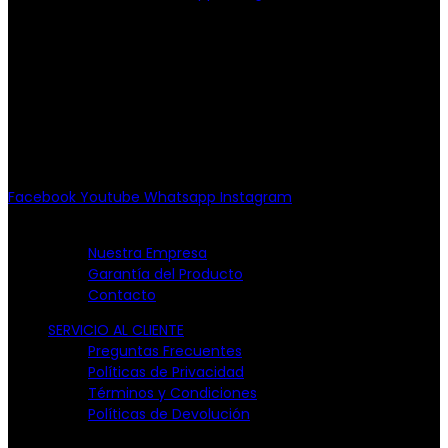
PATRIOTISMO
Av. Patriotismo No.147-B, Col.
Escandón, CP 11800.
Miguel Hidalgo, CDMX.
(55) 6651-8972
10:00am - 7:00pm
Facebook
Youtube
Whatsapp
Instagram
EMPRESA
Nuestra Empresa
Garantía del Producto
Contacto
SERVICIO AL CLIENTE
Preguntas Frecuentes
Políticas de Privacidad
Términos y Condiciones
Políticas de Devolución