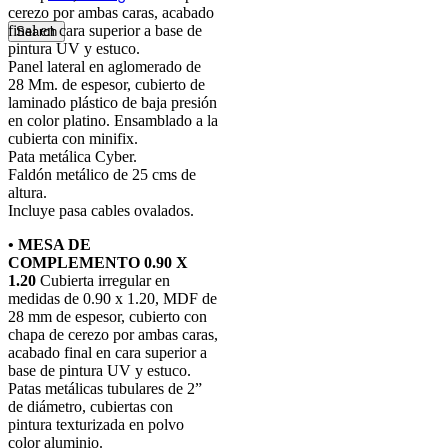
cerezo por ambas caras, acabado
final en cara superior a base de
Search
pintura UV y estuco.
Panel lateral en aglomerado de
28 Mm. de espesor, cubierto de
laminado plástico de baja presión
en color platino. Ensamblado a la
cubierta con minifix.
Pata metálica Cyber.
Faldón metálico de 25 cms de
altura.
Incluye pasa cables ovalados.
• MESA DE
COMPLEMENTO 0.90 X
1.20
Cubierta irregular en
medidas de 0.90 x 1.20, MDF de
28 mm de espesor, cubierto con
chapa de cerezo por ambas caras,
acabado final en cara superior a
base de pintura UV y estuco.
Patas metálicas tubulares de 2”
de diámetro, cubiertas con
pintura texturizada en polvo
color aluminio.