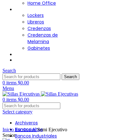
Home Office
Almacenamiento
Lockers
Libreros
Credenzas
Credenzas de
Melamina
Gabinetes
Cafetería
Contacto
Search
Search
0
items
$
0.00
Menu
0
items
$
0.00
Select category
Archiveros
Click to enlarge
Bancos Altos
Inicio
Escritorios
Semi Ejecutivo
Senior
Bancos Industriales