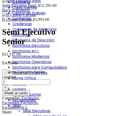
Cafetería
Semi Ejecutivo Basic
$
12,395.00
Cajas fuertes
Back to products
Centro de Trabajo
Conjuntos
B Cosmo Circular
$
5,993.00
Credenzas
Credenzas de Melamina
Semi Ejecutivo
Escritorios
Senior
Escritorios de Dirección
Escritorios Ejecutivos
Escritorios en L
$
22,337.00
Escritorios Modernos
Escritorios Operativos
Escritorio
Escritorios para Computadora
Semi Ejecutivo Senior
Gavetas Colgantes
cantidad
Home Office
Libreros
Lockers
Añadir al carrito
Mesa de Juntas
Categorías:
Escritorios
,
Recepciones
Escritorios Ejecutivos
,
Sillas
Escritorios en L
Sillas Ejecutivas
Share: