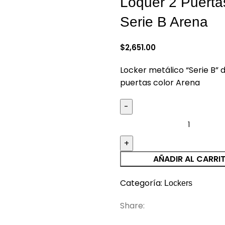
Loquer 2 Puerta
large
Serie B Arena
$
2,651.00
Locker metálico “Serie B” 
puertas color Arena
AÑADIR AL CARRI
Categoría:
Lockers
Share:
DESCRIPCIÓN
VALORACIONES (0)
SHIPPING & DELIVERY