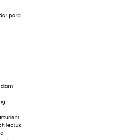
ador para
S
 diam
ing
rturient
bh lectus
 a