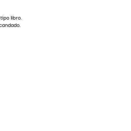
ipo libro.
acandado.