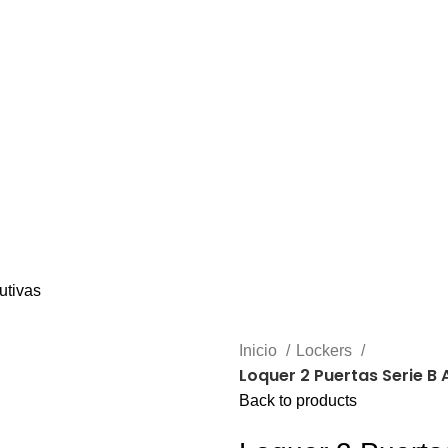
A ESCRITORIO
SOFÁS Y BANCAS
ESCRITORIOS
ALMACENAMIENTO
CAFETER
Inicio
Lockers
Loquer 2 Puertas Serie B
Back to products