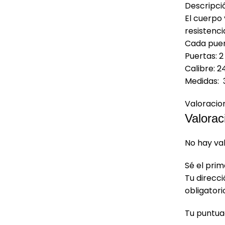
Descripci
El cuerpo
resistenci
Cada puert
Puertas: 2
Calibre: 2
Medidas: 
Valoracio
Valorac
No hay va
Sé el prim
Tu direcci
obligator
Tu puntu