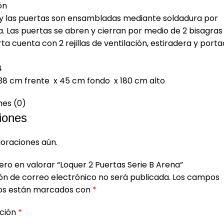
ón
 y las puertas son ensambladas mediante soldadura por
a. Las puertas se abren y cierran por medio de 2 bisagras t
a cuenta con 2 rejillas de ventilación, estiradera y port
4
38 cm frente x 45 cm fondo x 180 cm alto
nes (0)
iones
loraciones aún.
ero en valorar “Loquer 2 Puertas Serie B Arena”
ón de correo electrónico no será publicada.
Los campos
ios están marcados con
*
ación
*