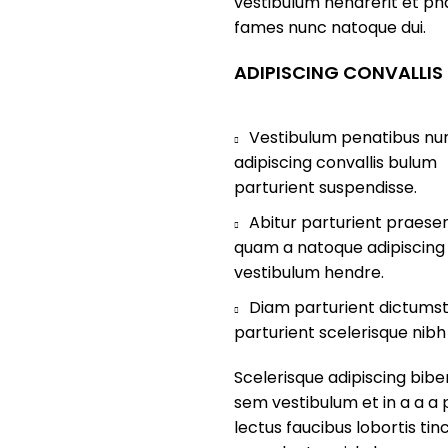
vestibulum hendrerit et ph
fames nunc natoque dui.
ADIPISCING CONVALLIS
Vestibulum penatibus nun
adipiscing convallis bulum
parturient suspendisse.
Abitur parturient praesen
quam a natoque adipiscing
vestibulum hendre.
Diam parturient dictums
parturient scelerisque nibh 
Scelerisque adipiscing bi
sem vestibulum et in a a a 
lectus faucibus lobortis tin