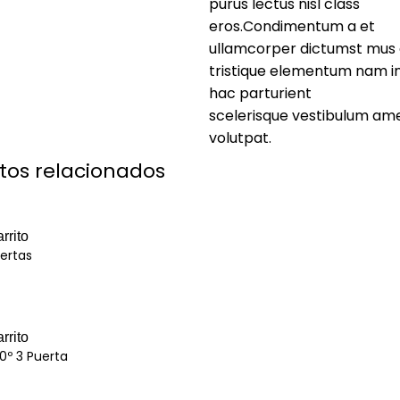
purus lectus nisl class
eros.Condimentum a et
ullamcorper dictumst mus 
tristique elementum nam i
hac parturient
scelerisque vestibulum amet
volutpat.
tos relacionados
rrito
ertas
rrito
0º 3 Puerta