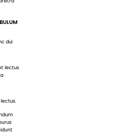
aretra
 BULUM
c dui
t lectus
 a
t
lectus.
bendum
purus
cidunt