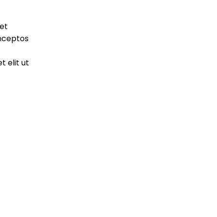
et
nceptos
 elit ut